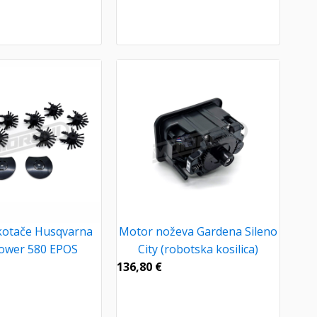
kotače Husqvarna
Motor noževa Gardena Sileno
ower 580 EPOS
City (robotska kosilica)
136,80
€