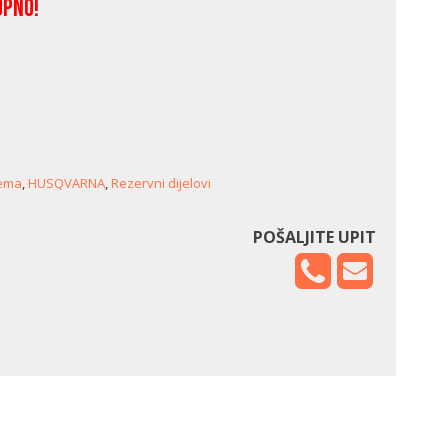
upno!
rema
,
HUSQVARNA
,
Rezervni dijelovi
POŠALJITE UPIT