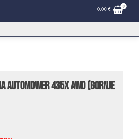
0
0,00
€
na Automower 435X AWD (gornje