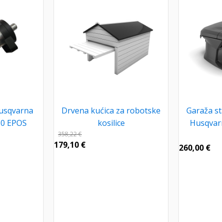
usqvarna
Drvena kućica za robotske
Garaža st
0 EPOS
kosilice
Husqvar
358,22
€
179,10
€
260,00
€