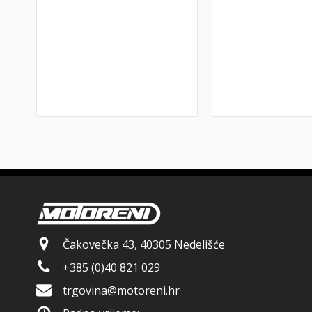
Čakovečka 43, 40305 Nedelišće
+385 (0)40 821 029
trgovina@motoreni.hr