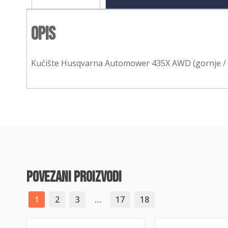
Opis
Kućište Husqvarna Automower 435X AWD (gornje / 
povezani proizvodi
1
2
3
…
17
18