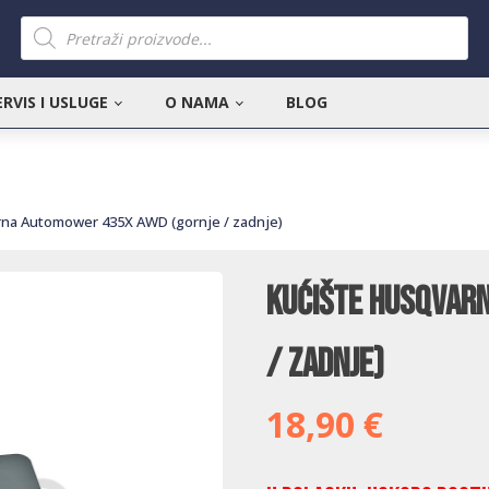
Products
search
ERVIS I USLUGE
O NAMA
BLOG
rna Automower 435X AWD (gornje / zadnje)
Kućište Husqvar
/ zadnje)
18,90
€