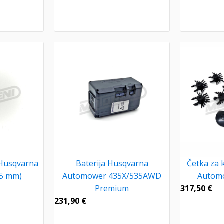
 Husqvarna
Baterija Husqvarna
Četka za 
5 mm)
Automower 435X/535AWD
Autom
Premium
317,50
€
231,90
€