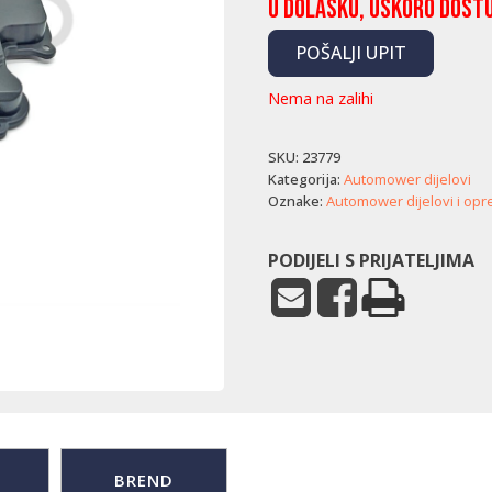
U dolasku, uskoro dost
POŠALJI UPIT
Nema na zalihi
SKU:
23779
Kategorija:
Automower dijelovi
Oznake:
Automower dijelovi i op
PODIJELI S PRIJATELJIMA
BREND