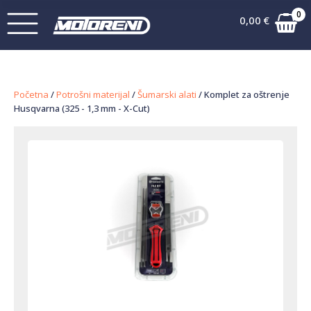
0
0,00
€
Početna
/
Potrošni materijal
/
Šumarski alati
/ Komplet za oštrenje
Husqvarna (325 - 1,3 mm - X-Cut)