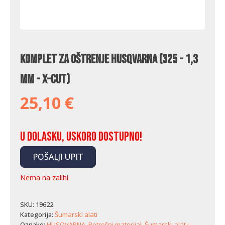
Komplet za oštrenje Husqvarna (325 - 1,3
mm - X-Cut)
25,10
€
U dolasku, uskoro dostupno!
POŠALJI UPIT
Nema na zalihi
SKU:
19622
Kategorija:
Šumarski alati
Oznake:
HUSQVARNA
,
Potrošni materijal
,
Šumarski alat i