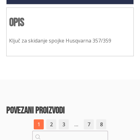
Opis
Ključ za skidanje spojke Husqvarna 357/359
povezani proizvodi
1
2
3
…
7
8
Pretraži