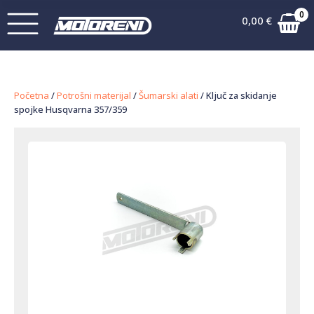
0
0,00
€
Početna
/
Potrošni materijal
/
Šumarski alati
/ Ključ za skidanje
spojke Husqvarna 357/359