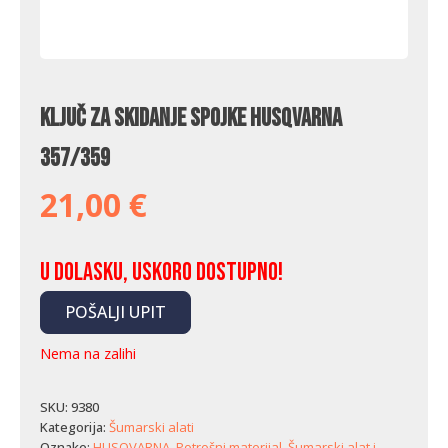
Ključ za skidanje spojke Husqvarna
357/359
21,00
€
U dolasku, uskoro dostupno!
POŠALJI UPIT
Nema na zalihi
SKU:
9380
Kategorija:
Šumarski alati
Oznake:
HUSQVARNA
,
Potrošni materijal
,
Šumarski alat i