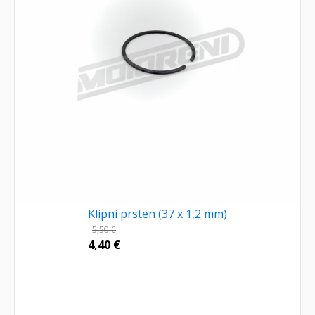
Klipni prsten (37 x 1,2 mm)
5,50
€
4,40
€