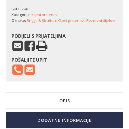
Briggs
&
SKU:
6641
Stratton
Kategorija:
Klipni prstenovi
-
Oznake:
Briggs & Stratton
,
Klipni prstenovi
,
Rezervni dijelovi
široki
(65,09
mm
PODIJELI S PRIJATELJIMA
/
3,5
KS)
količina
POŠALJITE UPIT
OPIS
DODATNE INFORMACIJE