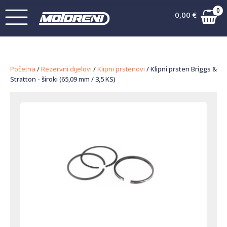
0
0,00
€
Početna
/
Rezervni dijelovi
/
Klipni prstenovi
/ Klipni prsten Briggs &
Stratton - široki (65,09 mm / 3,5 KS)