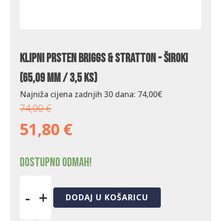
Klipni prsten Briggs & Stratton - široki
(65,09 mm / 3,5 KS)
Najniža cijena zadnjih 30 dana:
74,00
€
74,00
€
51,80
€
Dostupno odmah!
-
+
DODAJ U KOŠARICU
Klipni
prsten