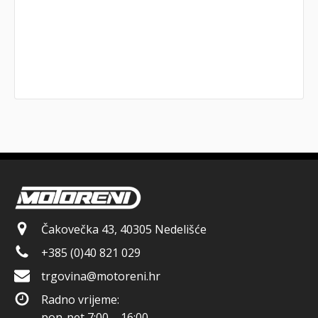
Čakovečka 43, 40305 Nedelišće
+385 (0)40 821 029
trgovina@motoreni.hr
Radno vrijeme:
pon-pet 7:00 – 16:00