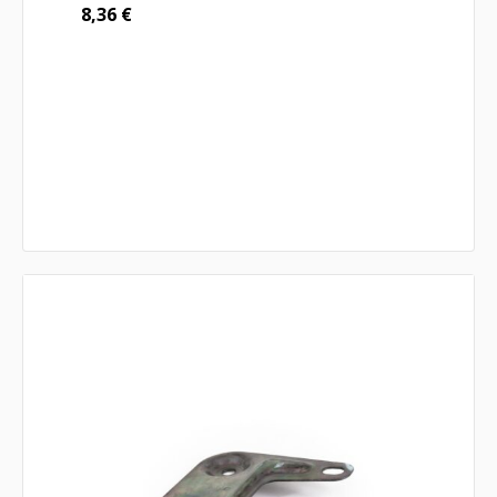
8,36
€