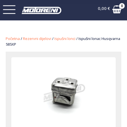
0
0,00
€
Početna
/
Rezervni dijelovi
/
Ispušni lonci
/ Ispušni lonac Husqvarna
585XP