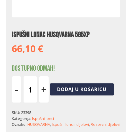
Ispušni lonac Husqvarna 585XP
66,10
€
Dostupno odmah!
-
+
DODAJ U KOŠARICU
Ispušni
lonac
Husqvarna
585XP
SKU:
23398
količina
Kategorija:
Ispušni lonci
Oznake:
HUSQVARNA
,
Ispušni lonci i dijelovi
,
Rezervni dijelovi