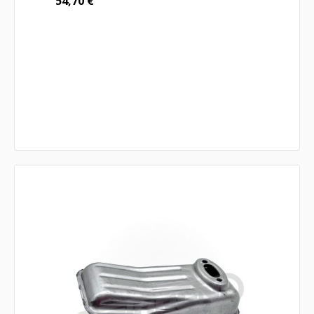
54,70
€