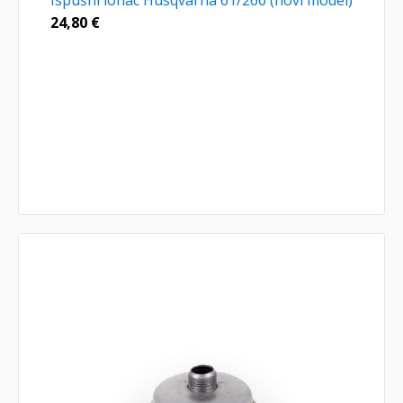
Ispušni lonac Husqvarna 61/266 (novi model)
24,80
€