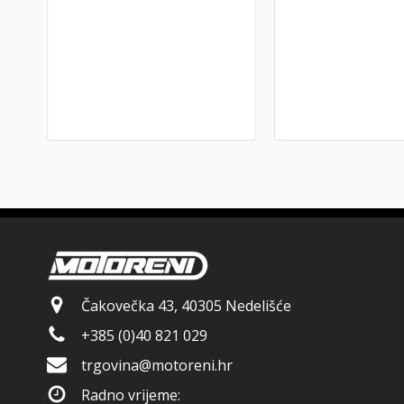
Čakovečka 43, 40305 Nedelišće
+385 (0)40 821 029
trgovina@motoreni.hr
Radno vrijeme: