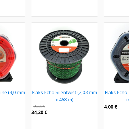
ine (3,0 mm
Flaks Echo Silentwist (2,03 mm
Flaks Echo
x 468 m)
m
68,35
€
4,00
€
34,20
€