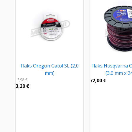
Flaks Oregon Gatol SL (2,0
Flaks Husqvarna 
mm)
(3,0 mm x 2
3,98
€
72,00
€
3,20
€