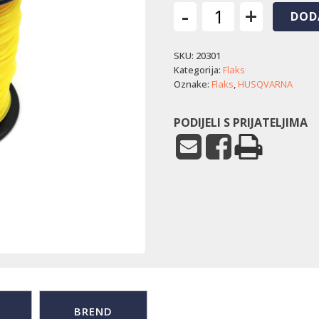
-
+
DOD
Flaks
Husqvarna
SKU:
20301
Opti
Quadra
Kategorija:
Flaks
(2,7
Oznake:
Flaks
,
HUSQVARNA
mm
x
PODIJELI S PRIJATELJIMA
170
m)
količina
BREND