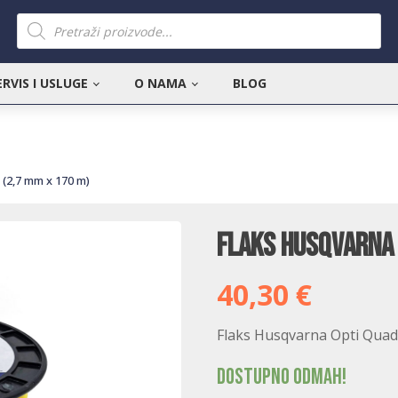
Products
search
ERVIS I USLUGE
O NAMA
BLOG
 (2,7 mm x 170 m)
Flaks Husqvarna 
40,30
€
Flaks Husqvarna Opti Quad
Dostupno odmah!