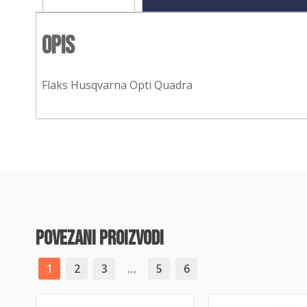
Opis
Flaks Husqvarna Opti Quadra
povezani proizvodi
1
2
3
…
5
6