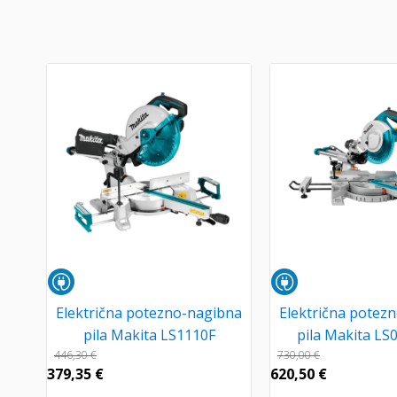
Električna potezno-nagibna
Električna potez
pila Makita LS1110F
pila Makita L
446,30
€
730,00
€
379,35
€
620,50
€