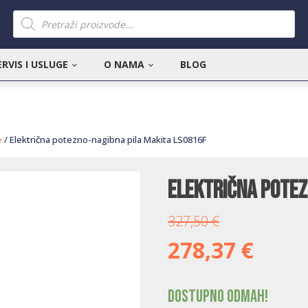
Products
search
ERVIS I USLUGE
O NAMA
BLOG
e
/ Električna potezno-nagibna pila Makita LS0816F
Električna potez
327,50
€
278,37
€
Dostupno odmah!