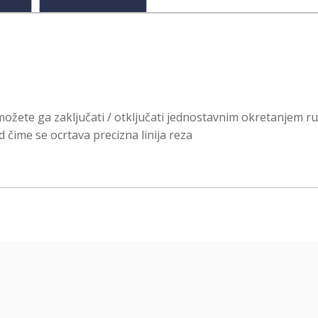
možete ga zaključati / otključati jednostavnim okretanjem r
d čime se ocrtava precizna linija reza