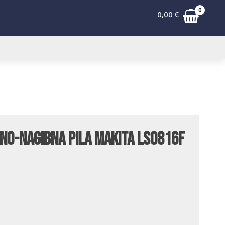
0
0,00
€
no-nagibna pila Makita LS0816F