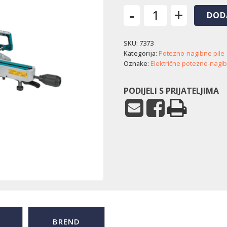
-
+
DOD
Električna
potezno-
SKU:
7373
nagibna
pila
Kategorija:
Potezno-nagibne pile
Makita
Oznake:
Električne potezno-nagib
LS0816F
količina
PODIJELI S PRIJATELJIMA
BREND