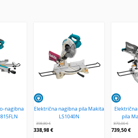
no-nagibna
Električna nagibna pila Makita
Električn
S0815FLN
LS1040N
pila M
398,80
€
870,00
€
338,98
€
739,50
€