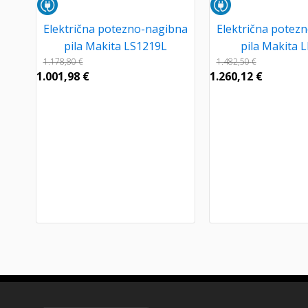
Električna potezno-nagibna
Električna potez
pila Makita LS1219L
pila Makita 
1.178,80
€
1.482,50
€
1.001,98
€
1.260,12
€