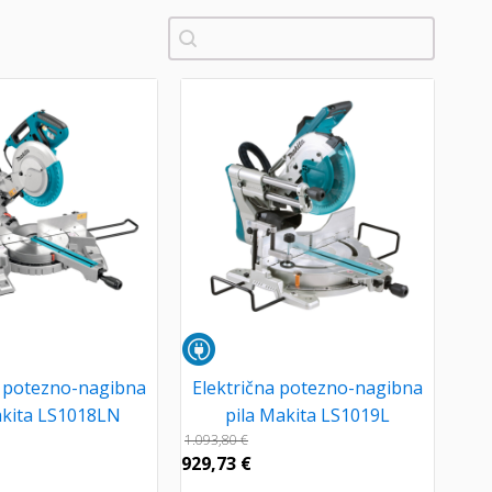
Pretraži
a potezno-nagibna
Električna potezno-nagibna
akita LS1018LN
pila Makita LS1019L
1.093,80
€
929,73
€