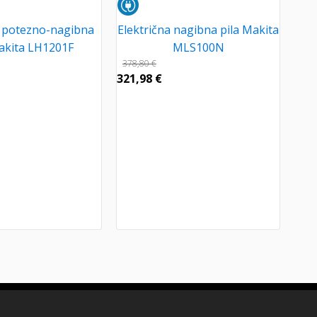
a potezno-nagibna
Električna nagibna pila Makita
akita LH1201F
MLS100N
378,80
€
321,98
€