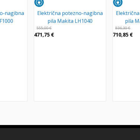
no-nagibna
Električna potezno-nagibna
Električn
LF1000
pila Makita LH1040
pila M
555,00
€
836,30
€
471,75
€
710,85
€