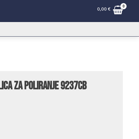
0
0,00
€
lica za poliranje 9237CB