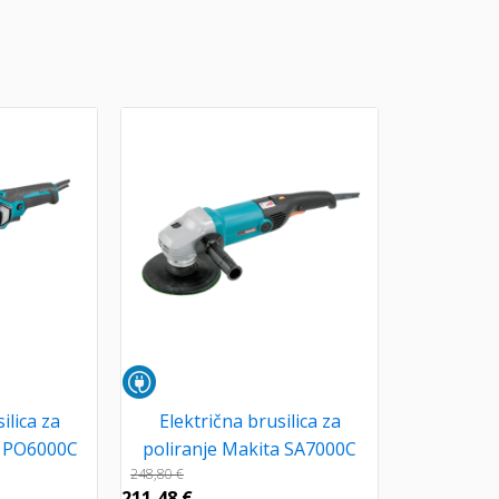
ilica za
Električna brusilica za
a PO6000C
poliranje Makita SA7000C
248,80
€
211,48
€