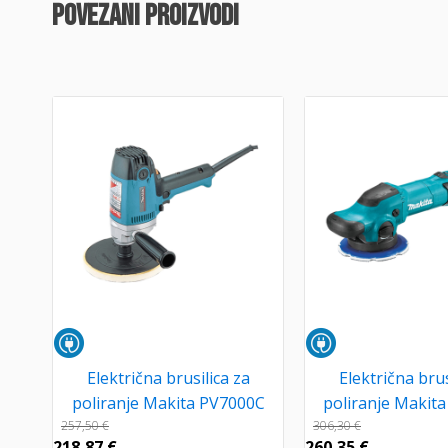
povezani proizvodi
Električna brusilica za
Električna brus
poliranje Makita PV7000C
poliranje Makit
257,50
€
306,30
€
218,87
€
260,35
€