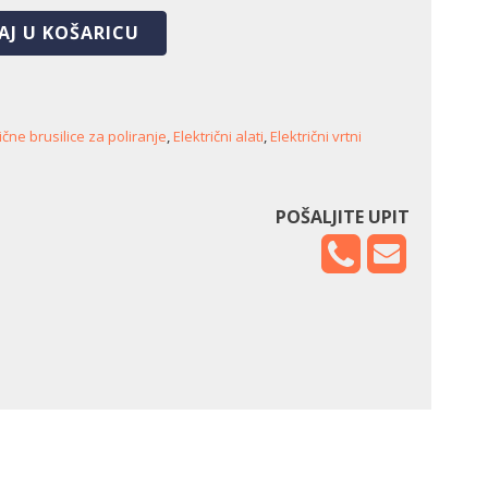
AJ U KOŠARICU
ične brusilice za poliranje
,
Električni alati
,
Električni vrtni
POŠALJITE UPIT