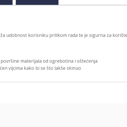
uža udobnost korisniku prilikom rada te je sigurna za korište
i površine materijala od ogrebotina i oštećenja
ćen vijcima kako bi se što lakše skinuo