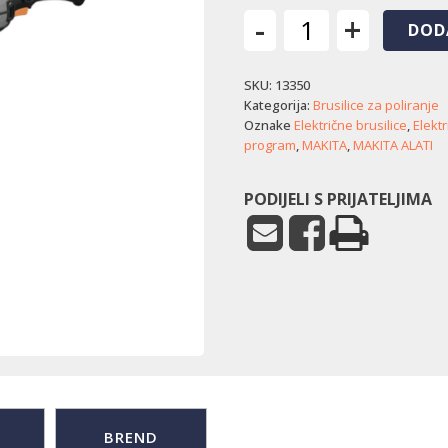
-
+
DOD
Električna
brusilica
SKU:
13350
za
poliranje
Kategorija:
Brusilice za poliranje
9237CB
Oznake
Električne brusilice
,
Elektr
količina
program
,
MAKITA
,
MAKITA ALATI
PODIJELI S PRIJATELJIMA
BREND