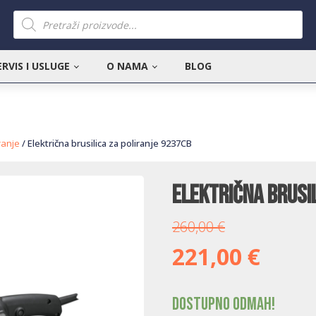
Products
search
ERVIS I USLUGE
O NAMA
BLOG
ranje
/ Električna brusilica za poliranje 9237CB
Električna brusi
260,00
€
221,00
€
Dostupno odmah!