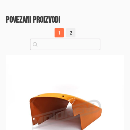
povezani proizvodi
1
2
Pretraži