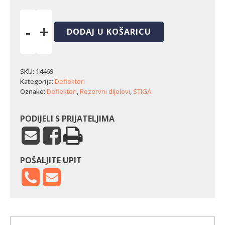
-
+
DODAJ U KOŠARICU
Deflektor
Stiga
BA55TGR4
-
SKU:
14469
Bioclip
Kategorija:
Deflektori
blokada
Oznake:
Deflektori
,
Rezervni dijelovi
,
STIGA
količina
PODIJELI S PRIJATELJIMA
POŠALJITE UPIT