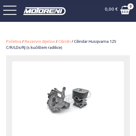
0
0,00
€
Početna
/
Rezervni dijelovi
/
Cilindri
/ Cilindar Husqvarna 125
C/R/LDx/RJ (s kućištem radilice)