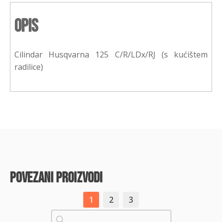
Opis
Cilindar Husqvarna 125 C/R/LDx/RJ (s kućištem
radilice)
povezani proizvodi
1
2
3
Pretraži