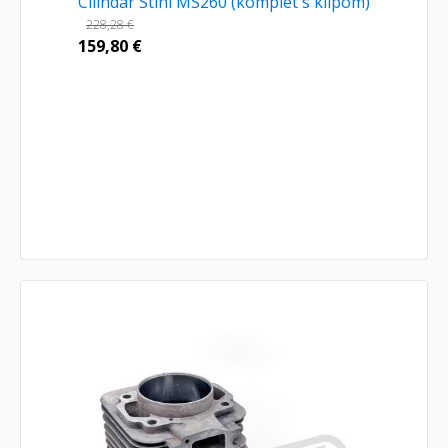
Cilindar Stihl MS260 (komplet s klipom)
228,28
€
159,80
€