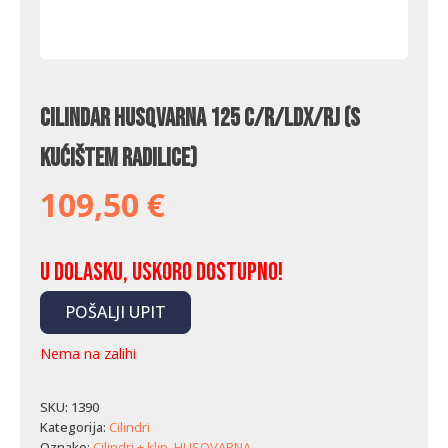
Cilindar Husqvarna 125 C/R/LDx/RJ (s
kućištem radilice)
109,50
€
U dolasku, uskoro dostupno!
POŠALJI UPIT
Nema na zalihi
SKU:
1390
Kategorija:
Cilindri
Oznake:
Cilindri + klip
,
HUSQVARNA