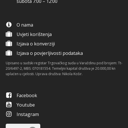
subota 7:00 – 12:00
O nama
Uvjeti korištenja
Izjava o konverziji
Izjava o povjerljivosti podataka
Upisano u sudski registar Trgovačkog suda u Varaždinu pod brojem: Tt-
20/6497-2, MBS: 070181554. Temeljni kapital društva je 20.000,00 kn
uplaćen u cjelosti. Uprava društva: Nikola Košir.
Facebook
Youtube
Instagram