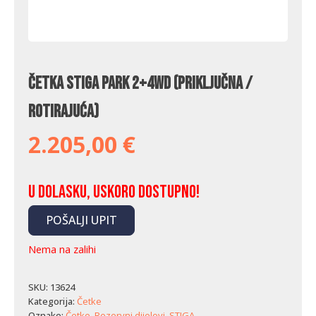
Četka Stiga Park 2+4WD (priključna /
rotirajuća)
2.205,00
€
U dolasku, uskoro dostupno!
POŠALJI UPIT
Nema na zalihi
SKU:
13624
Kategorija:
Četke
Oznake:
Četke
,
Rezervni dijelovi
,
STIGA