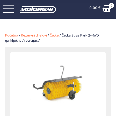
0
0,00
€
Početna
/
Rezervni dijelovi
/
Četke
/ Četka Stiga Park 2+4WD
(priključna / rotirajuća)