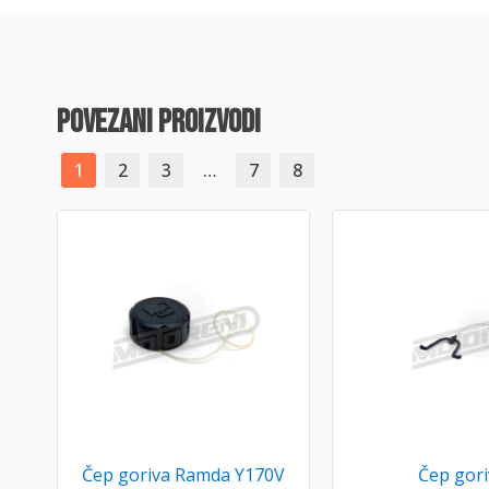
povezani proizvodi
1
2
3
…
7
8
Čep goriva Ramda Y170V
Čep gori