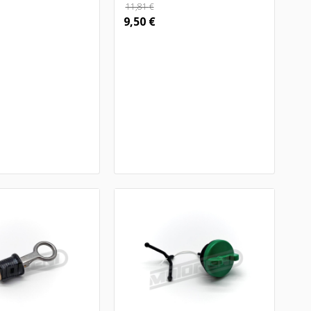
11,81
€
9,50
€