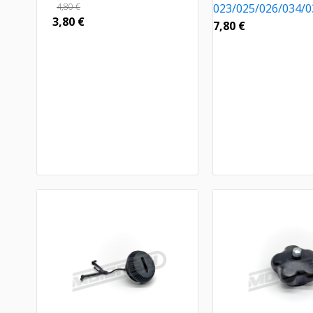
4,80
€
023/025/026/034/
3,80
€
7,80
€