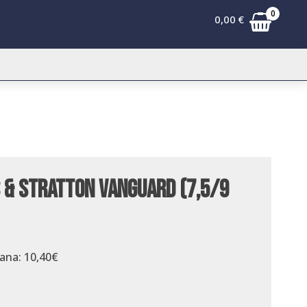
0
0,00
€
s & Stratton Vanguard (7,5/9
dana:
10,40
€