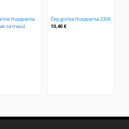
ućine Husqvarna
Čep goriva Husqvarna 235R
jak za travu)
10,40
€