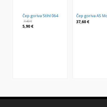
Čep goriva Stihl 064
Čep goriva AS M
7,40
€
37,60
€
5,90
€