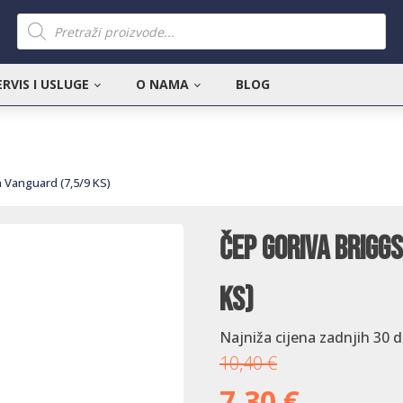
Products
search
ERVIS I USLUGE
O NAMA
BLOG
n Vanguard (7,5/9 KS)
Čep goriva Brigg
KS)
Najniža cijena zadnjih 30 
10,40
€
7,30
€