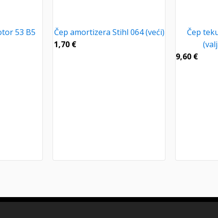
otor 53 B5
Čep amortizera Stihl 064 (veći)
Čep tek
1,70
€
(val
9,60
€