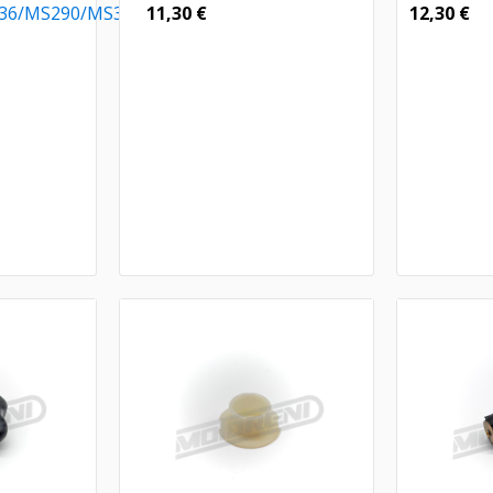
036/MS290/MS390
11,30
€
12,30
€