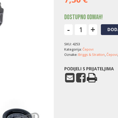
Dostupno odmah!
-
+
DOD
Čep
goriva
SKU:
4253
Briggs
&
Kategorija:
Čepovi
Stratton
Oznake:
Briggs & Stratton
,
Čepovi
Vanguard
(7,5/9
PODIJELI S PRIJATELJIMA
KS)
količina