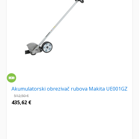
Akumulatorski obrezivač rubova Makita UE001GZ
512,50
€
435,62
€