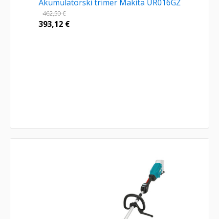
Akumulatorski trimer Makita UR016GZ
462,50
€
393,12
€