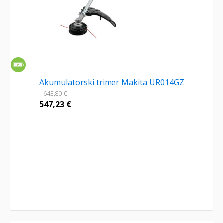
Akumulatorski trimer Makita UR014GZ
643,80
€
547,23
€