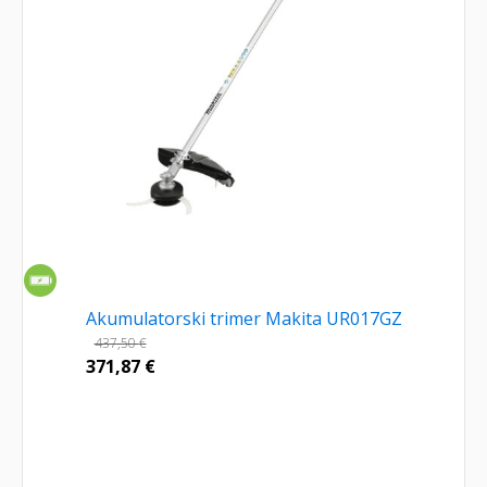
Akumulatorski trimer Makita UR017GZ
437,50
€
371,87
€