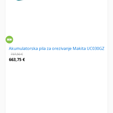
Akumulatorska pila za orezivanje Makita UC030GZ
737,50
€
663,75
€