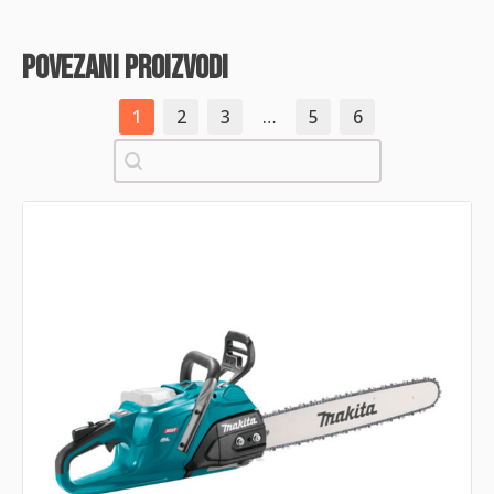
povezani proizvodi
1
2
3
…
5
6
Pretraži