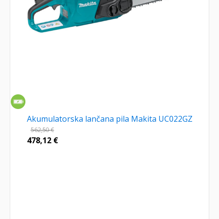
Akumulatorska lančana pila Makita UC022GZ
562,50
€
478,12
€