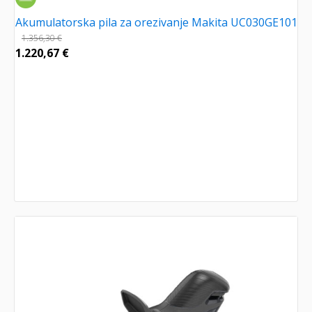
Akumulatorska pila za orezivanje Makita UC030GE101
1.356,30
€
1.220,67
€