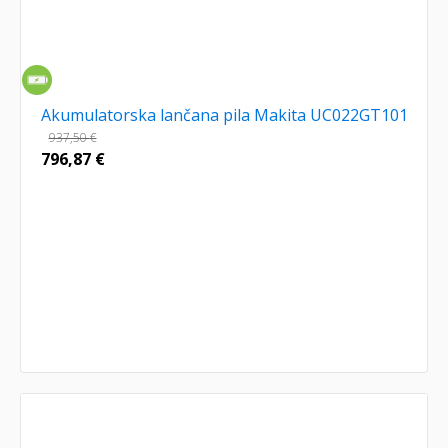
Akumulatorska lančana pila Makita UC022GT101
937,50
€
796,87
€