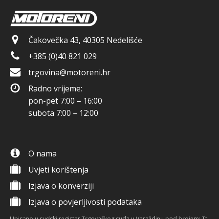
Čakovečka 43, 40305 Nedelišće
+385 (0)40 821 029
trgovina@motoreni.hr
Radno vrijeme:
pon-pet 7:00 – 16:00
subota 7:00 – 12:00
O nama
Uvjeti korištenja
Izjava o konverziji
Izjava o povjerljivosti podataka
Upisano u sudski registar Trgovačkog suda u Varaždinu pod brojem: Tt-