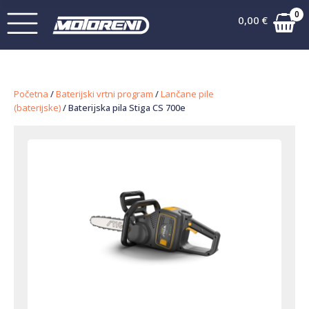
0
0,00
€
Početna
/
Baterijski vrtni program
/
Lančane pile
(baterijske)
/ Baterijska pila Stiga CS 700e