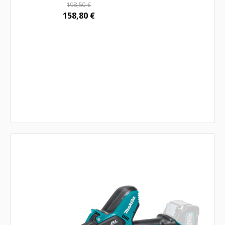
198,50
€
158,80
€