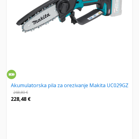
Akumulatorska pila za orezivanje Makita UC029GZ
268,80
€
228,48
€