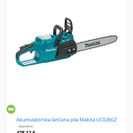
Akumulatorska lančana pila Makita UC026GZ
562,50
€
478,12
€