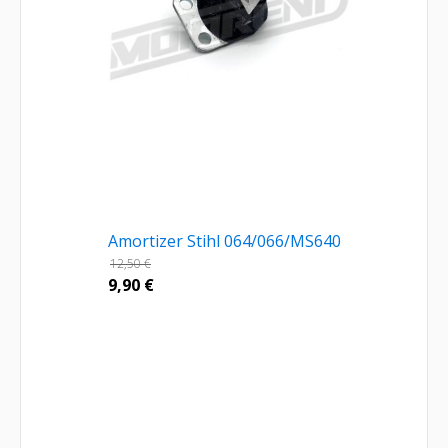
Amortizer Stihl 064/066/MS640
12,50
€
9,90
€