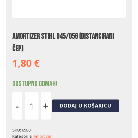
Amortizer Stihl 045/056 (distancirani
čep)
1,80
€
Dostupno odmah!
-
+
DODAJ U KOŠARICU
Amortizer
Stihl
045/056
(distancirani
SKU:
6980
čep)
Kategorija:
Amortizeri