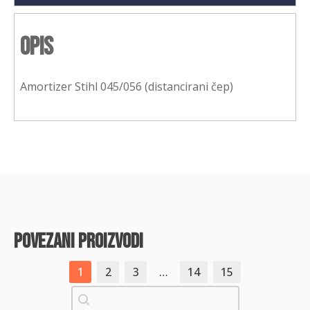
Opis
Amortizer Stihl 045/056 (distancirani čep)
povezani proizvodi
1
2
3
…
14
15
Pretraži