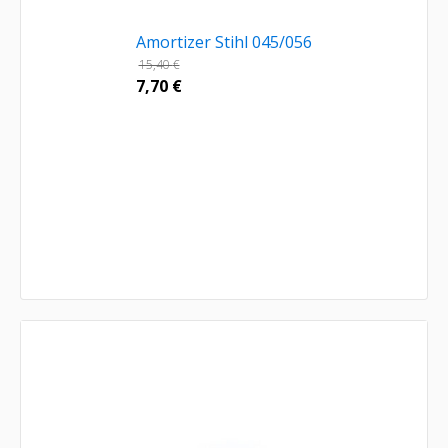
Amortizer Stihl 045/056
15,40
€
7,70
€