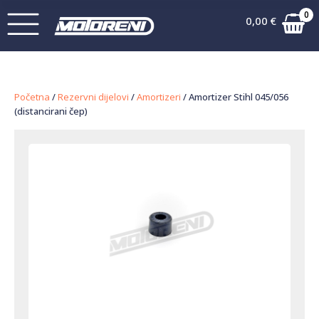
0
0,00
€
Početna
/
Rezervni dijelovi
/
Amortizeri
/ Amortizer Stihl 045/056
(distancirani čep)