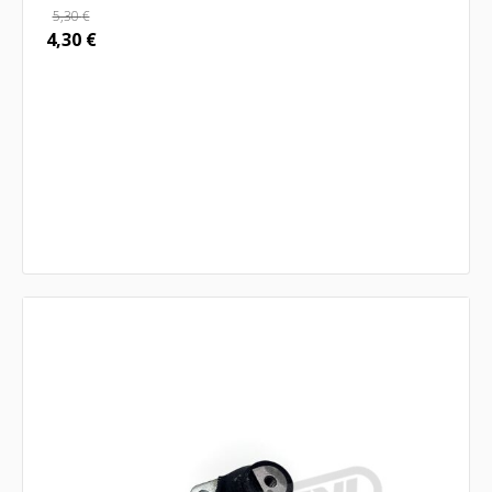
5,30
€
4,30
€