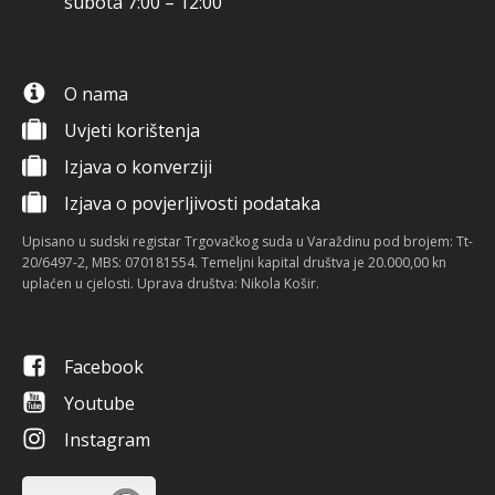
subota 7:00 – 12:00
O nama
Uvjeti korištenja
Izjava o konverziji
Izjava o povjerljivosti podataka
Upisano u sudski registar Trgovačkog suda u Varaždinu pod brojem: Tt-
20/6497-2, MBS: 070181554. Temeljni kapital društva je 20.000,00 kn
uplaćen u cjelosti. Uprava društva: Nikola Košir.
Facebook
Youtube
Instagram