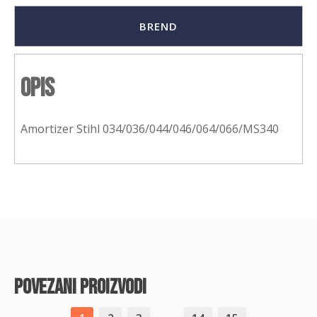
BREND
Opis
Amortizer Stihl 034/036/044/046/064/066/MS340
povezani proizvodi