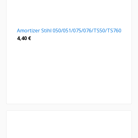
Amortizer Stihl 050/051/075/076/TS50/TS760
4,40
€