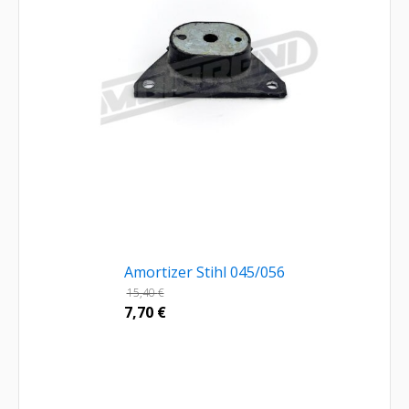
Amortizer Stihl 045/056
15,40
€
7,70
€