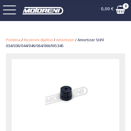
0
0,00
€
Početna
/
Rezervni dijelovi
/
Amortizeri
/ Amortizer Stihl
034/036/044/046/064/066/MS340