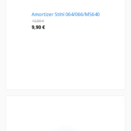
Amortizer Stihl 064/066/MS640
12,50
€
9,90
€