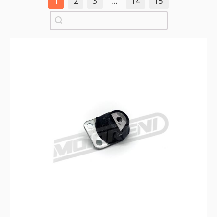
1
2
3
…
14
15
Pretraži