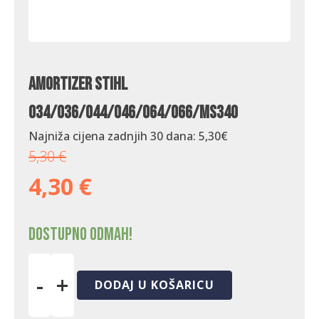
Amortizer Stihl
034/036/044/046/064/066/MS340
Najniža cijena zadnjih 30 dana:
5,30
€
5,30
€
4,30
€
Dostupno odmah!
-
+
DODAJ U KOŠARICU
Amortizer
Stihl