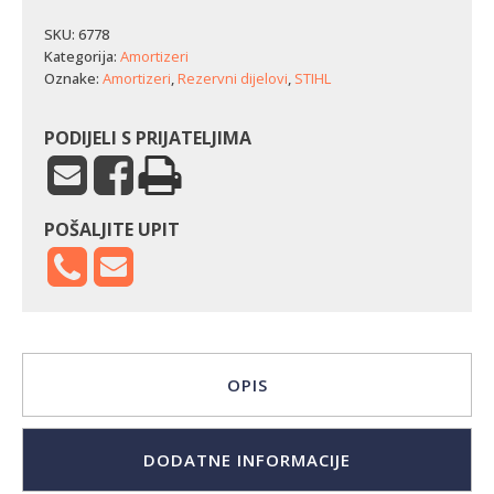
034/036/044/046/064/066/MS340
količina
SKU:
6778
Kategorija:
Amortizeri
Oznake:
Amortizeri
,
Rezervni dijelovi
,
STIHL
PODIJELI S PRIJATELJIMA
POŠALJITE UPIT
OPIS
DODATNE INFORMACIJE