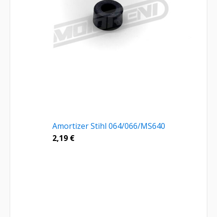
Amortizer Stihl 064/066/MS640
2,19
€