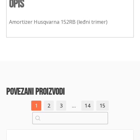
Opis
Amortizer Husqvarna 152RB (leđni trimer)
povezani proizvodi
1
2
3
…
14
15
Pretraži