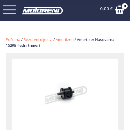
0
0,00
€
Početna
/
Rezervni dijelovi
/
Amortizeri
/ Amortizer Husqvarna
152RB (leđni trimer)