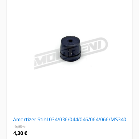
Amortizer Stihl 034/036/044/046/064/066/MS340
5,30
€
4,30
€