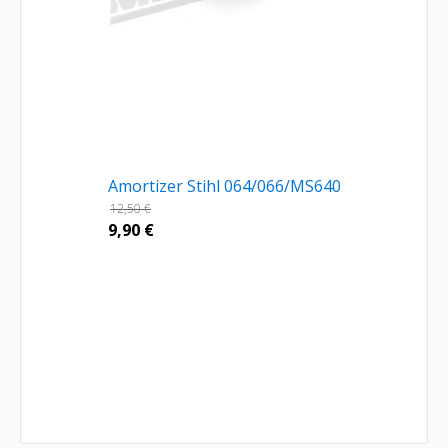
Amortizer Stihl 064/066/MS640
12,50
€
9,90
€