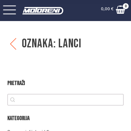
0
0,00
€
Oznaka:
Lanci
Pretraži
Pretraži
Pretraži
Kategorija