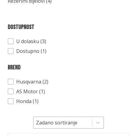
Kategorija
Rezervni dijelovi
(4)
Dostupnost
Dostupnost
U dolasku (3)
Dostupno (1)
Brend
Brend
Husqvarna
(2)
AS Motor
(1)
Honda
(1)
Sortiranje
Sortiranje
Zadano sortiranje