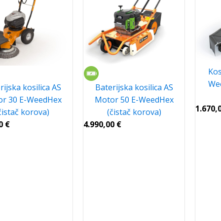
Kos
Wee
rijska kosilica AS
Baterijska kosilica AS
or 30 E-WeedHex
Motor 50 E-WeedHex
1.670,
čistač korova)
(čistač korova)
00
€
4.990,00
€