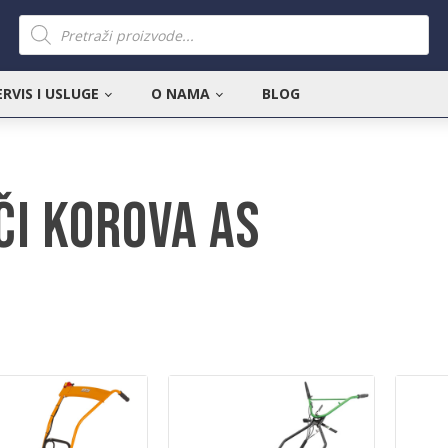
Products
search
ERVIS I USLUGE
O NAMA
BLOG
či korova AS