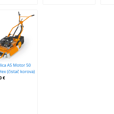
lica AS Motor 50
ex (čistač korova)
00
€