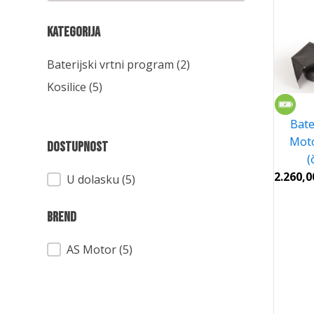
Kategorija
Kategorija
Baterijski vrtni program
(2)
Kosilice
(5)
Bate
Mot
Dostupnost
(
2.260,
Dostupnost
U dolasku (5)
Brend
Brend
AS Motor
(5)