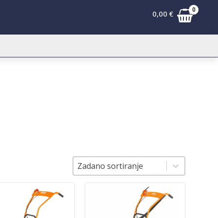
0
0,00
€
Sortiranje
Sortiranje
Zadano sortiranje