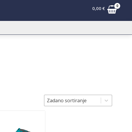
0
0,00
€
Sortiranje
Sortiranje
Zadano sortiranje