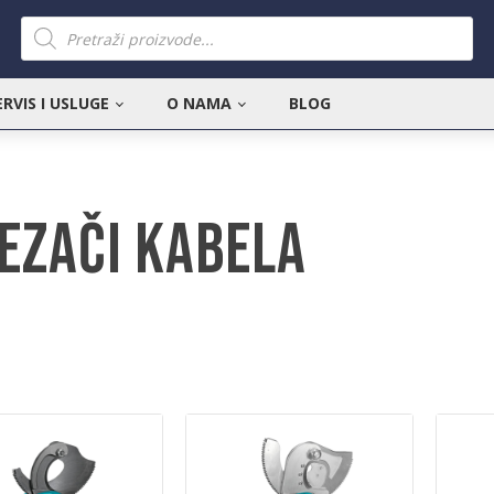
Products
search
ERVIS I USLUGE
O NAMA
BLOG
ezači kabela