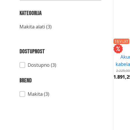
Kategorija
Kategorija
Makita alati
(3)
18 V LXT
Dostupnost
Aku
kabel
Dostupnost
Dostupno (3)
2.225,0
1.891,
Brend
Brend
Makita
(3)