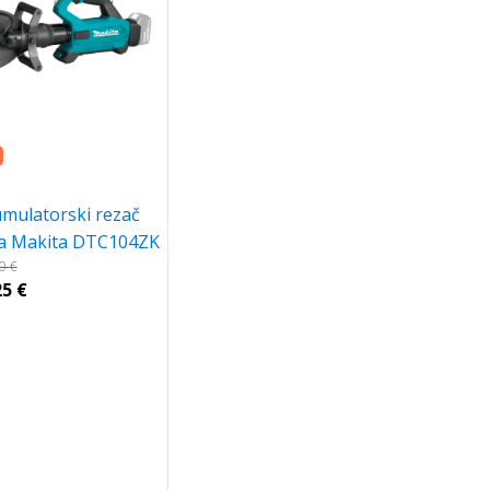
mulatorski rezač
a Makita DTC104ZK
00
€
25
€