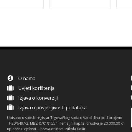
O nama
Uvjeti korištenja
Izjava o konverziji
Izjava o povjerljivosti podataka
Upisano u sudski registar Trgovačkog suda u Varaždinu pod brojem:
Tt-20/6497-2, MBS: 070181554. Temeljni kapital društva je 20.000,00 kn
uplaćen u cjelosti. Uprava društva: Nikola Košir.