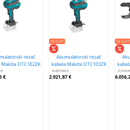
18 V LXT
18 V LXT
mulatorski rezač
Akumulatorski rezač
Aku
a Makita DTC102ZK
kabela Makita DTC103ZK
kabel
0
€
3.437,50
€
7.125,
25
€
2.921,87
€
6.056,