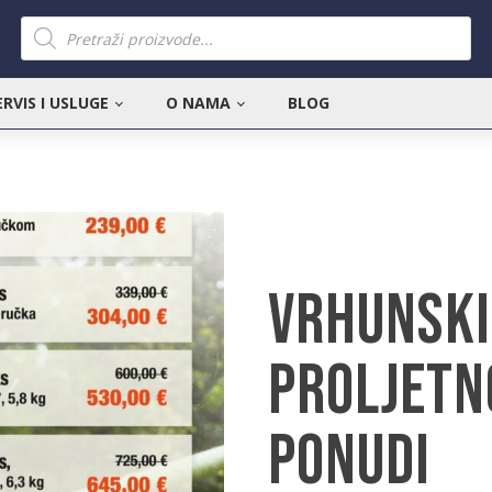
Products
search
ERVIS I USLUGE
O NAMA
BLOG
Vrhunski
proljetn
ponudi