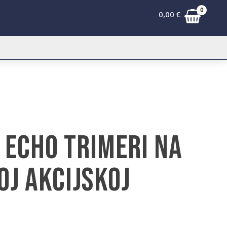
0
0,00
€
 Echo trimeri na
oj akcijskoj