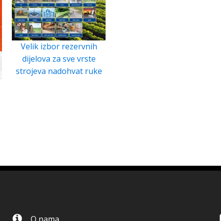
Velik izbor rezervnih
dijelova za sve vrste
strojeva nadohvat ruke
O nama