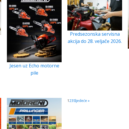
Predsezonska servisna
akcija do 28. veljače 2026.
Jesen uz Echo motorne
pile
1
2
3
Sljedeće »