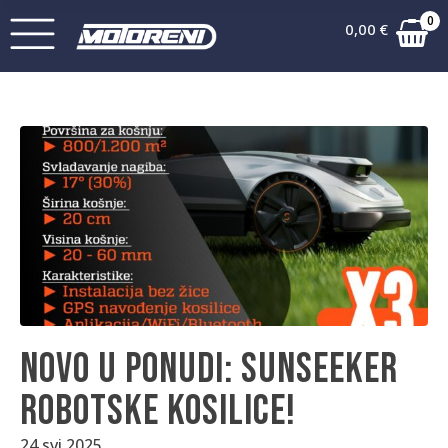
0
0,00
€
Novo u ponudi: Sunseeker
robotske kosilice!
24.svi.2025.