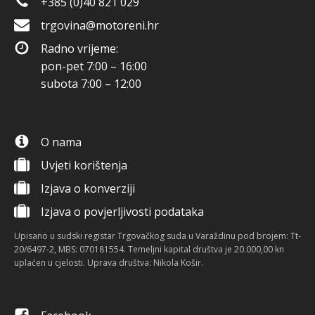
+385 (0)40 821 029
trgovina@motoreni.hr
Radno vrijeme:
pon-pet 7:00 – 16:00
subota 7:00 – 12:00
O nama
Uvjeti korištenja
Izjava o konverziji
Izjava o povjerljivosti podataka
Upisano u sudski registar Trgovačkog suda u Varaždinu pod brojem: Tt-
20/6497-2, MBS: 070181554. Temeljni kapital društva je 20.000,00 kn
uplaćen u cjelosti. Uprava društva: Nikola Košir.