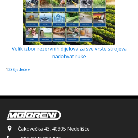
Velik izbor rezervnih dijelova za sve vrste strojeva
nadohvat ruke
1
2
3
Sljedeće »
Čakovečka 43, 40305 Nedelišće