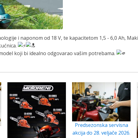
logije i naponom od 18 V, te kapacitetom 1,5 - 6,0 Ah, Maki
kućnica.
model koji bi idealno odgovarao vašim potrebama.
Predsezonska servisna
akcija do 28. veljače 2026.