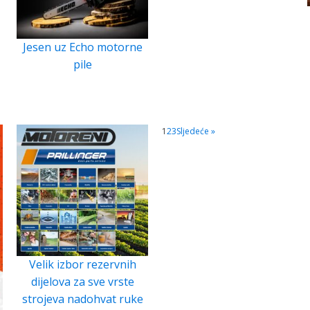
Jesen uz Echo motorne
pile
1
2
3
Sljedeće »
Velik izbor rezervnih
dijelova za sve vrste
strojeva nadohvat ruke