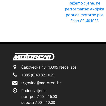
Režemo cijene, ne
performanse: Akcijska
ponuda motorne pile
Echo CS-4010ES
Čakovečka 43, 40305 Nedelišće
+385 (0)40 821 029
trgovina@motoreni.hr
Radno vrijeme:
pon-pet 7:00 – 16:00
subota 7:00 – 12:00