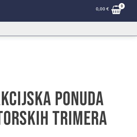
0
0,00
€
Akcijska ponuda
orskih trimera