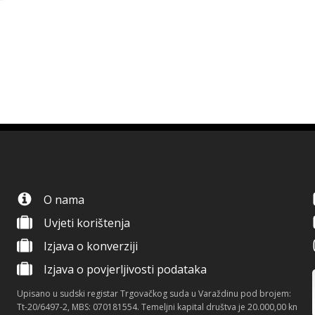
O nama
Uvjeti korištenja
Izjava o konverziji
Izjava o povjerljivosti podataka
Upisano u sudski registar Trgovačkog suda u Varaždinu pod brojem:
Tt-20/6497-2, MBS: 070181554. Temeljni kapital društva je 20.000,00 kn