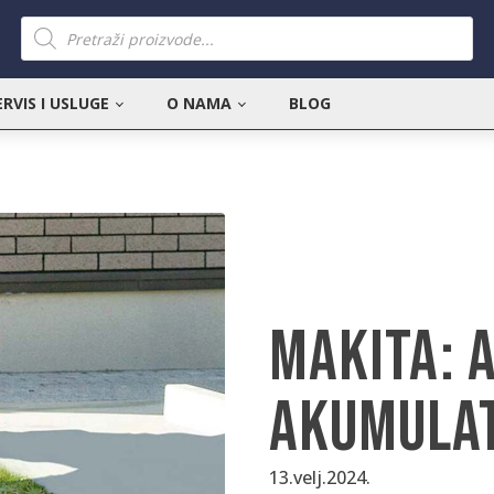
Products
search
ERVIS I USLUGE
O NAMA
BLOG
Makita: 
akumulat
13.velj.2024.