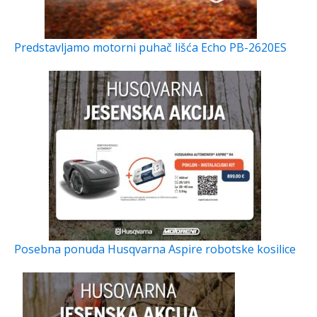
Predstavljamo motorni puhač lišća Echo PB-2620ES
Posebna ponuda Husqvarna Aspire robotske kosilice