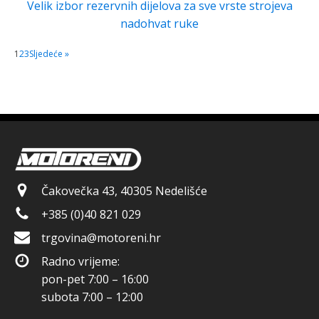
Velik izbor rezervnih dijelova za sve vrste strojeva
nadohvat ruke
1
2
3
Sljedeće »
Čakovečka 43, 40305 Nedelišće
+385 (0)40 821 029
trgovina@motoreni.hr
Radno vrijeme:
pon-pet 7:00 – 16:00
subota 7:00 – 12:00