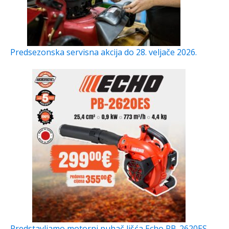
Predsezonska servisna akcija do 28. veljače 2026.
Predstavljamo motorni puhač lišća Echo PB-2620ES