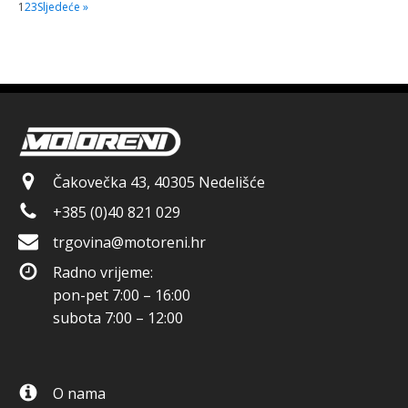
1
2
3
Sljedeće »
Čakovečka 43, 40305 Nedelišće
+385 (0)40 821 029
trgovina@motoreni.hr
Radno vrijeme:
pon-pet 7:00 – 16:00
subota 7:00 – 12:00
O nama