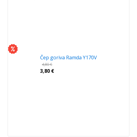
Čep goriva Ramda Y170V
4,80
€
3,80
€