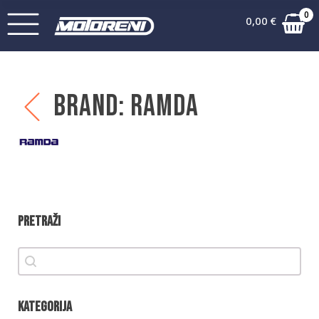
0
0,00
€
Brand:
Ramda
Pretraži
Pretraži
Pretraži
Kategorija