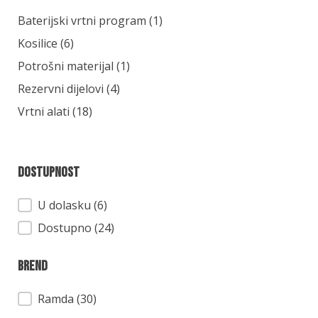
Kategorija
Baterijski vrtni program
(1)
Kosilice
(6)
Potrošni materijal
(1)
Rezervni dijelovi
(4)
Vrtni alati
(18)
Dostupnost
Dostupnost
U dolasku (6)
Dostupno (24)
Brend
Brend
Ramda
(30)