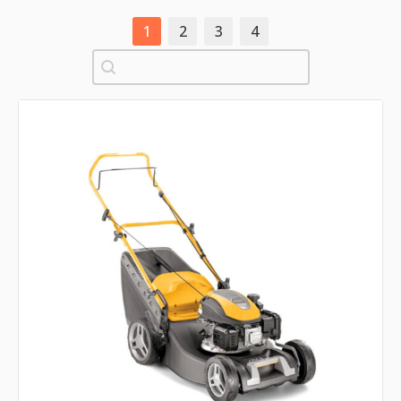
1
2
3
4
Pretraži