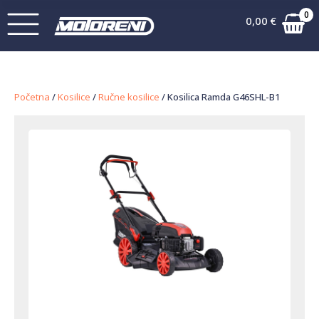
0
0,00
€
Početna
/
Kosilice
/
Ručne kosilice
/ Kosilica Ramda G46SHL-B1