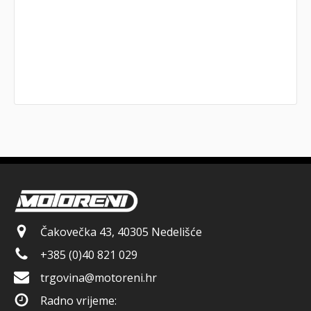
Čakovečka 43, 40305 Nedelišće
+385 (0)40 821 029
trgovina@motoreni.hr
Radno vrijeme: