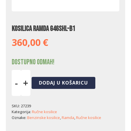
Kosilica Ramda G46SHL-B1
360,00
€
Dostupno odmah!
-
+
DODAJ U KOŠARICU
Kosilica
Ramda
G46SHL-
B1
SKU:
27239
količina
Kategorija:
Ručne kosilice
Oznake:
Benzinske kosilice
,
Ramda
,
Ručne kosilice