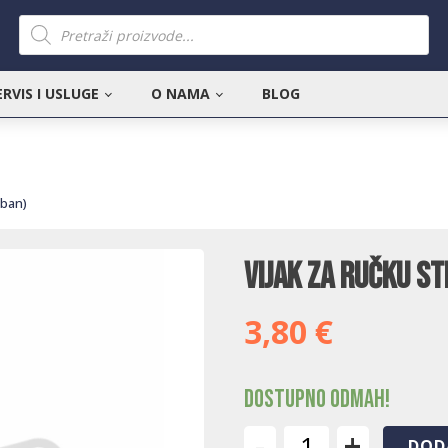
Products
search
ERVIS I USLUGE
O NAMA
BLOG
rban)
Vijak za ručku St
3,80
€
Dostupno odmah!
-
+
DOD