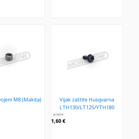
avojem M8 (Makita)
Vijak zaštite Husqvarna
LTH130/LT125/YTH180
2,10
€
1,60
€