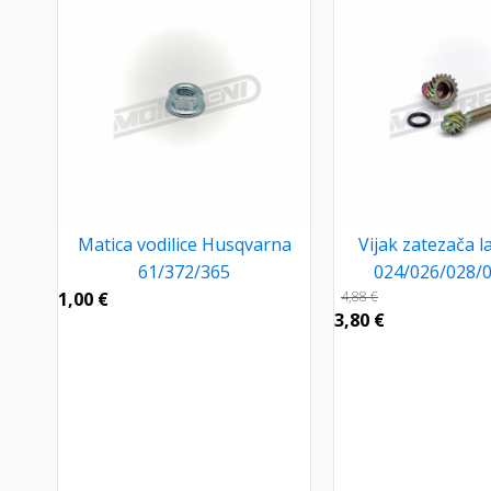
Matica vodilice Husqvarna
Vijak zatezača l
61/372/365
024/026/028/
1,00
€
4,88
€
3,80
€