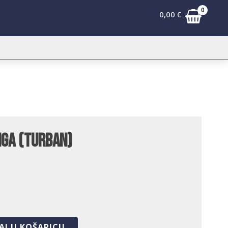
0
0,00
€
iga (turban)
AJ U KOŠARICU