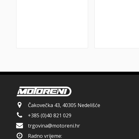
Čakovečka 43, 40305 Nedelišće
+385 (0)40 821 029
trgovina@motoreni.hr
Radno vrijeme: