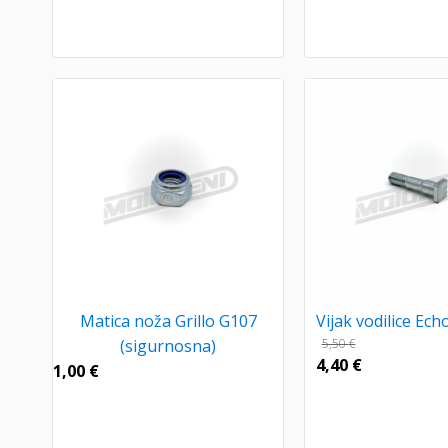
Matica noža Grillo G107
Vijak vodilice Ec
(sigurnosna)
5,50
€
4,40
€
1,00
€