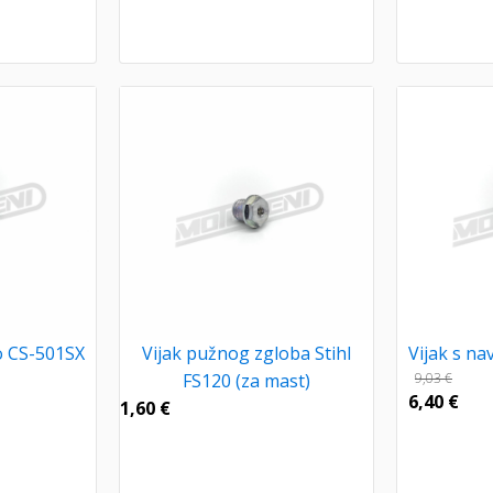
ho CS-501SX
Vijak pužnog zgloba Stihl
Vijak s n
FS120 (za mast)
9,03
€
6,40
€
1,60
€