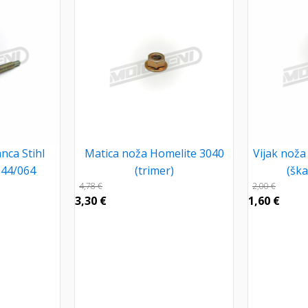
anca Stihl
Matica noža Homelite 3040
Vijak nož
044/064
(trimer)
(ška
4,78
€
2,00
€
3,30
€
1,60
€