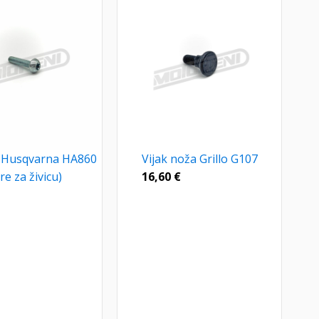
a Husqvarna HA860
Vijak noža Grillo G107
re za živicu)
16,60
€