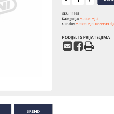
Vijak
za
SKU:
11195
ručku
Stiga
Kategorija:
Matice i vijci
(turban)
Oznake:
Matice i vijci
,
Rezervni dij
količina
PODIJELI S PRIJATELJIMA
BREND