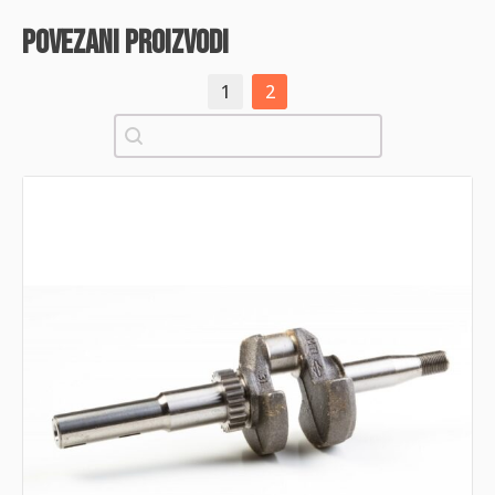
povezani proizvodi
1
2
Pretraži