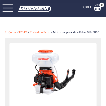
0
0,00
€
Početna
/
ECHO
/
Prskalice Echo
/ Motorna prskalica Echo MB-5810