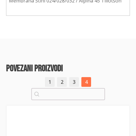
Membrana Stihl 024/028/032 / Alpina 45 Tillotson
povezani proizvodi
1
2
3
4
Pretraži