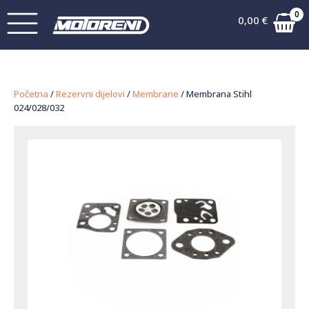
0
0,00
€
Početna
/
Rezervni dijelovi
/
Membrane
/ Membrana Stihl
024/028/032