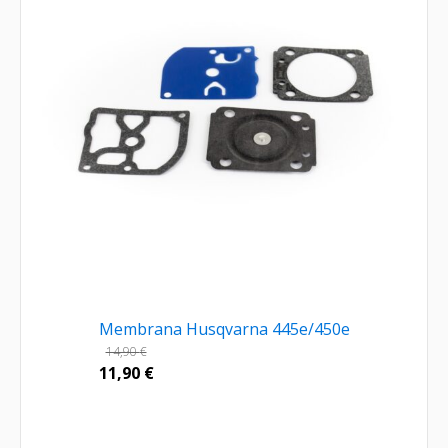
Membrana Husqvarna 445e/450e
14,90
€
11,90
€