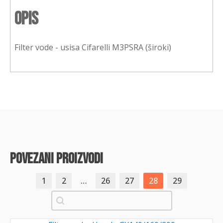
Opis
Filter vode - usisa Cifarelli M3PSRA (široki)
povezani proizvodi
1
2
…
26
27
28
29
Pretraži