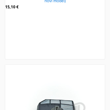
novi model)
15,10
€