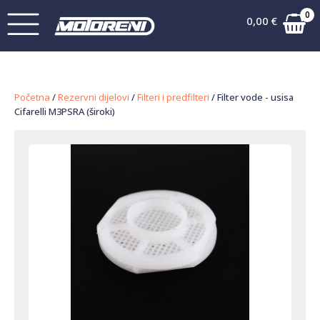
0
0,00
€
Početna
/
Rezervni dijelovi
/
Filteri i predfilteri
/ Filter vode - usisa
Cifarelli M3PSRA (široki)