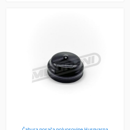
Čahura nosača poluosovine Husqvarna