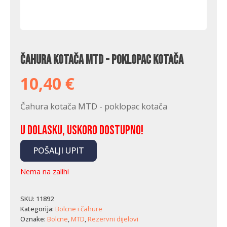
Čahura kotača MTD - poklopac kotača
10,40
€
Čahura kotača MTD - poklopac kotača
U dolasku, uskoro dostupno!
POŠALJI UPIT
Nema na zalihi
SKU:
11892
Kategorija:
Bolcne i čahure
Oznake:
Bolcne
,
MTD
,
Rezervni dijelovi