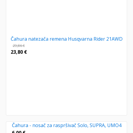
Čahura natezača remena Husqvarna Rider 21AWD
29,86
€
23,80
€
Čahura - nosač za raspršivač Solo, SUPRA, UMO4
6,00
€