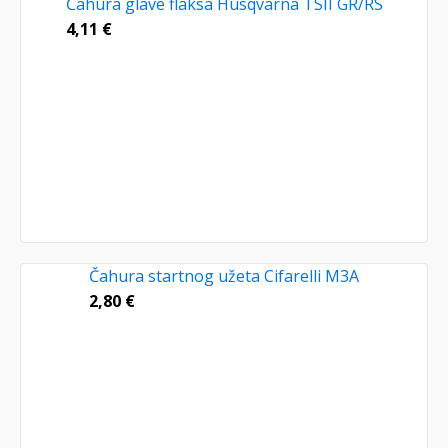
Čahura glave flaksa Husqvarna TSII GR/RS
4,11
€
Čahura startnog užeta Cifarelli M3A
2,80
€