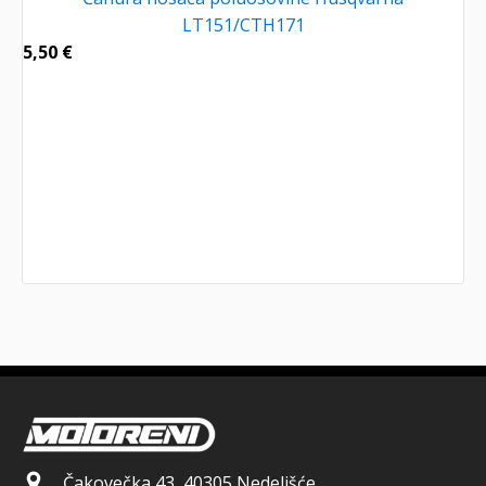
LT151/CTH171
5,50
€
Čakovečka 43, 40305 Nedelišće