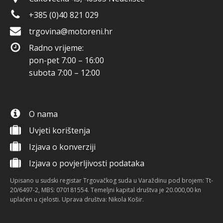
+385 (0)40 821 029
trgovina@motoreni.hr
Radno vrijeme:
pon-pet 7:00 – 16:00
subota 7:00 – 12:00
O nama
Uvjeti korištenja
Izjava o konverziji
Izjava o povjerljivosti podataka
Upisano u sudski registar Trgovačkog suda u Varaždinu pod brojem: Tt-
20/6497-2, MBS: 070181554. Temeljni kapital društva je 20.000,00 kn
uplaćen u cjelosti. Uprava društva: Nikola Košir.