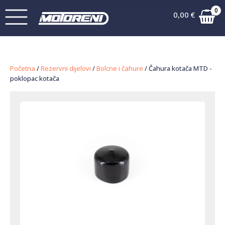
0
0,00
€
Početna
/
Rezervni dijelovi
/
Bolcne i čahure
/ Čahura kotača MTD -
poklopac kotača