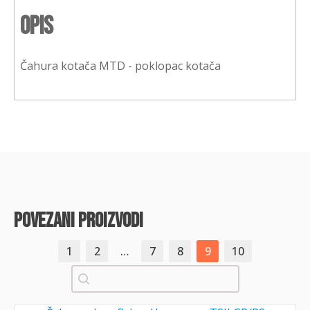
Opis
Čahura kotača MTD - poklopac kotača
povezani proizvodi
1
2
…
7
8
9
10
Pretraži