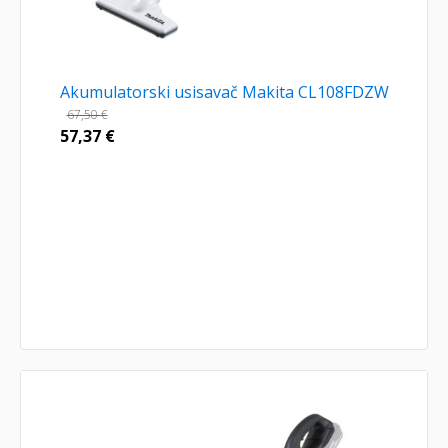
Akumulatorski usisavač Makita CL108FDZW
67,50
€
57,37
€