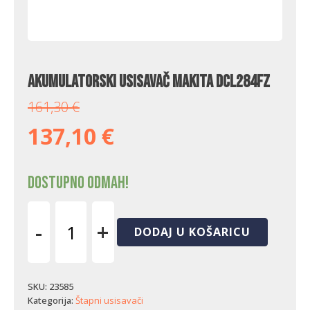
Akumulatorski usisavač Makita DCL284FZ
161,30
€
137,10
€
Dostupno odmah!
-
+
DODAJ U KOŠARICU
Akumulatorski
usisavač
Makita
DCL284FZ
SKU:
23585
količina
Kategorija:
Štapni usisavači