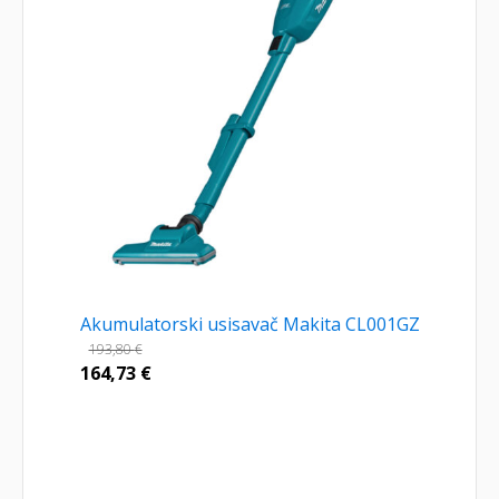
Akumulatorski usisavač Makita CL001GZ
193,80
€
164,73
€