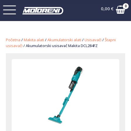
0
0,00
€
Početna
/
Makita alati
/
Akumulatorski alati
/
Usisavači
/
Štapni
usisavači
/ Akumulatorski usisavač Makita DCL284FZ