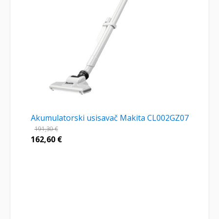
Akumulatorski usisavač Makita CL002GZ07
191,30
€
162,60
€