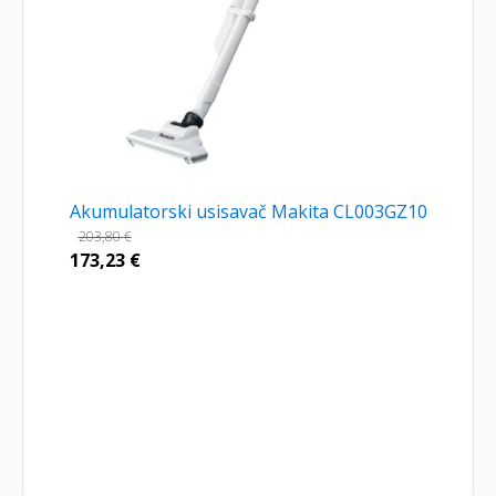
Akumulatorski usisavač Makita CL003GZ10
203,80
€
173,23
€