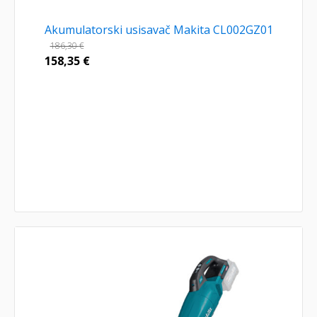
Akumulatorski usisavač Makita CL002GZ01
186,30
€
158,35
€