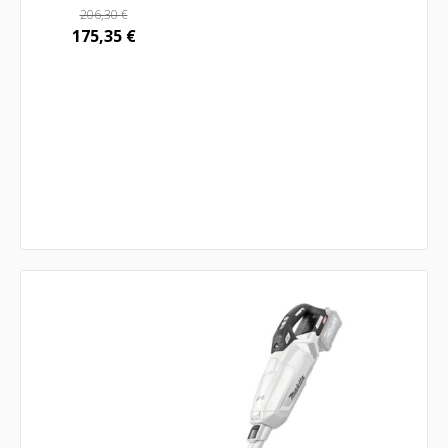
206,30
€
175,35
€