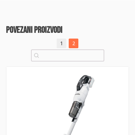
povezani proizvodi
1
2
Pretraži