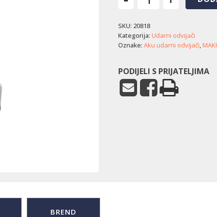
Akumulatorski
udarni
SKU:
20818
odvijač
Makita
Kategorija:
Udarni odvijači
DTW301Z
Oznake:
Aku udarni odvijači
,
MAKI
količina
PODIJELI S PRIJATELJIMA
BREND