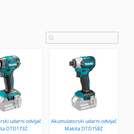
Pretraži
ski udarni odvijač
Akumulatorski udarni odvijač
ita DTD173Z
Makita DTD158Z