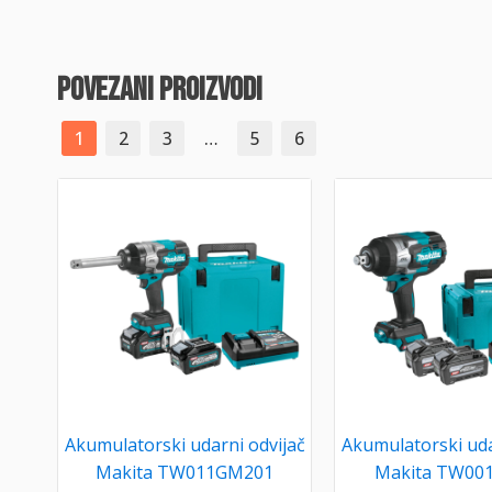
povezani proizvodi
1
2
3
…
5
6
Akumulatorski udarni odvijač
Akumulatorski uda
Makita TW011GM201
Makita TW00