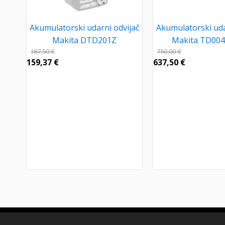
Akumulatorski udarni odvijač
Akumulatorski uda
Makita DTD201Z
Makita TD00
187,50
€
750,00
€
159,37
€
637,50
€