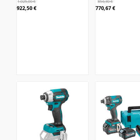
1.025,00
€
856,30
€
922,50
€
770,67
€