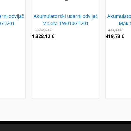
rni odvijač
Akumulatorski udarni odvijač
Akumulator
4GD201
Makita TW010GT201
Maki
1.562,50
€
493,80
€
1.328,12
€
419,73
€