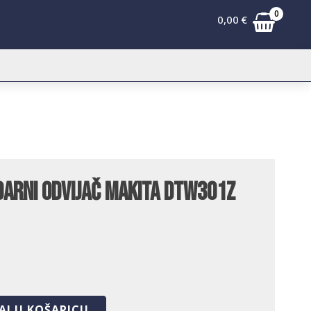
0
0,00
€
arni odvijač Makita DTW301Z
AJ U KOŠARICU