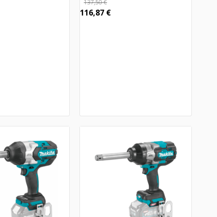
137,50
€
116,87
€