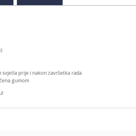
e)
 svjetla prije i nakon završetka rada
vučena gumom
u!