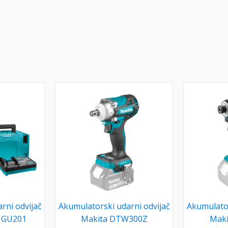
rni odvijač
Akumulatorski udarni odvijač
Akumulator
1GU201
Makita DTW300Z
Mak