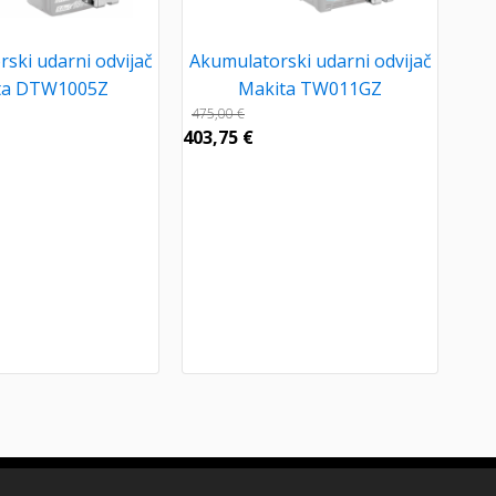
ski udarni odvijač
Akumulatorski udarni odvijač
ta DTW1005Z
Makita TW011GZ
475,00
€
403,75
€