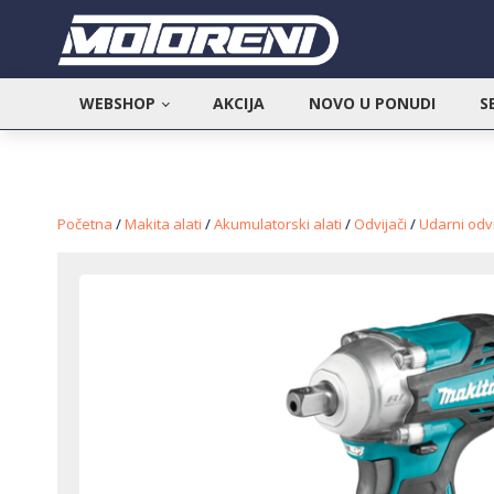
WEBSHOP
AKCIJA
NOVO U PONUDI
S
Početna
/
Makita alati
/
Akumulatorski alati
/
Odvijači
/
Udarni odvi