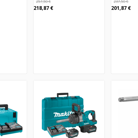
257,50
€
237,50
€
218,87
€
201,87
€