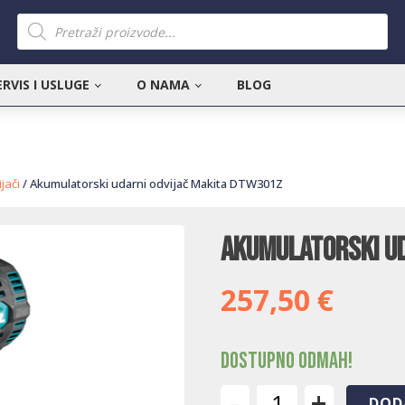
Products
search
ERVIS I USLUGE
O NAMA
BLOG
jači
/ Akumulatorski udarni odvijač Makita DTW301Z
Akumulatorski ud
257,50
€
Dostupno odmah!
-
+
DOD