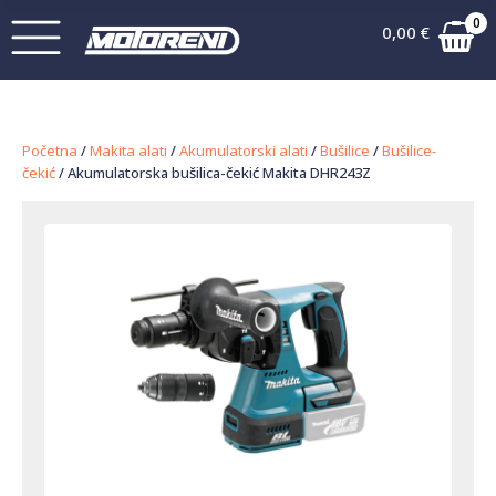
0
0,00
€
Početna
/
Makita alati
/
Akumulatorski alati
/
Bušilice
/
Bušilice-
čekić
/ Akumulatorska bušilica-čekić Makita DHR243Z