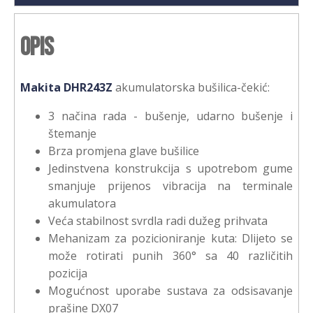
Opis
Makita DHR243Z
akumulatorska bušilica-čekić:
3 načina rada - bušenje, udarno bušenje i
štemanje
Brza promjena glave bušilice
Jedinstvena konstrukcija s upotrebom gume
smanjuje prijenos vibracija na terminale
akumulatora
Veća stabilnost svrdla radi dužeg prihvata
Mehanizam za pozicioniranje kuta: Dlijeto se
može rotirati punih 360° sa 40 različitih
pozicija
Mogućnost uporabe sustava za odsisavanje
prašine DX07