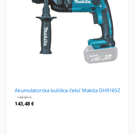
Akumulatorska bušilica-čekić Makita DHR165Z
168,80
€
143,48
€