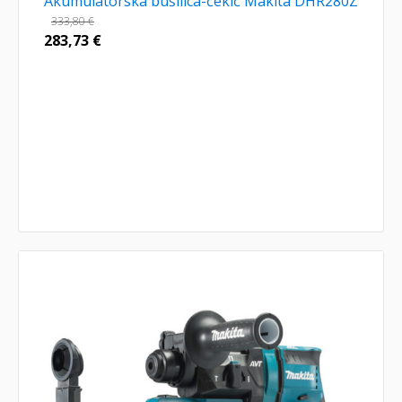
Akumulatorska bušilica-čekić Makita DHR280Z
333,80
€
283,73
€