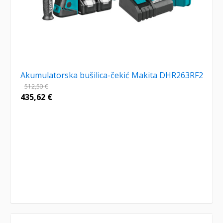
Akumulatorska bušilica-čekić Makita DHR263RF2
512,50
€
435,62
€