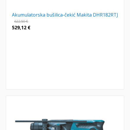
Akumulatorska bušilica-čekić Makita DHR182RTJ
622,50
€
529,12
€