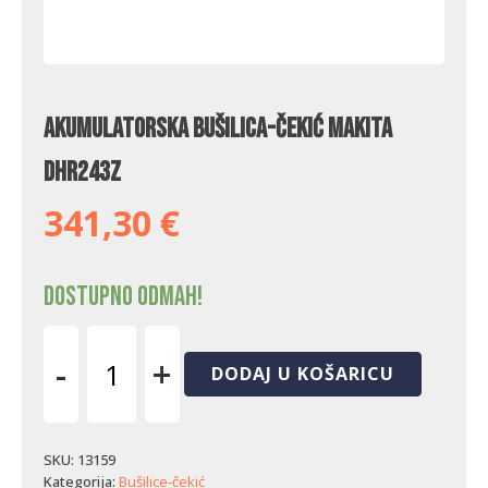
Akumulatorska bušilica-čekić Makita
DHR243Z
341,30
€
Dostupno odmah!
-
+
DODAJ U KOŠARICU
Akumulatorska
bušilica-
čekić
Makita
SKU:
13159
DHR243Z
Kategorija:
Bušilice-čekić