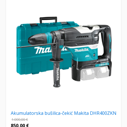
Akumulatorska bušilica-čekić Makita DHR400ZKN
1.000,00
€
850,00
€