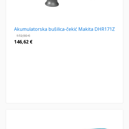
Akumulatorska bušilica-čekić Makita DHR171Z
172,50
€
146,62
€