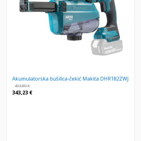
Akumulatorska bušilica-čekić Makita DHR182ZWJ
403,80
€
343,23
€