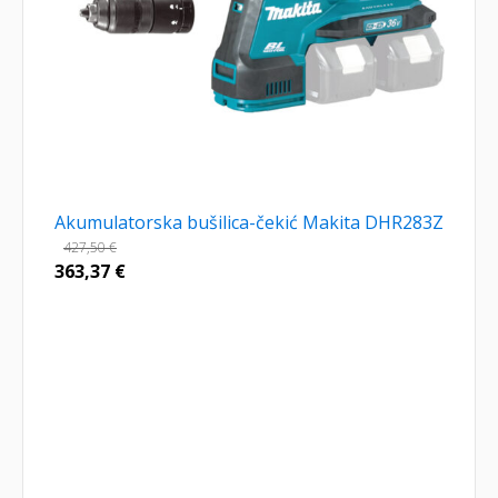
Akumulatorska bušilica-čekić Makita DHR283Z
427,50
€
363,37
€