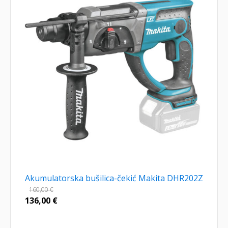
Akumulatorska bušilica-čekić Makita DHR202Z
160,00
€
136,00
€