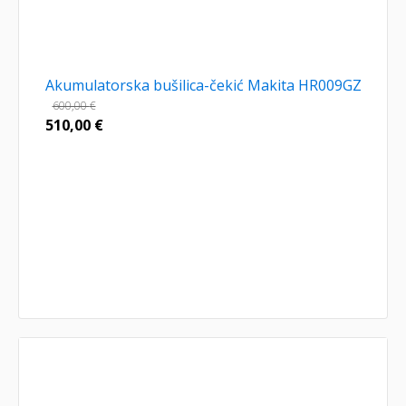
Akumulatorska bušilica-čekić Makita HR009GZ
600,00
€
510,00
€