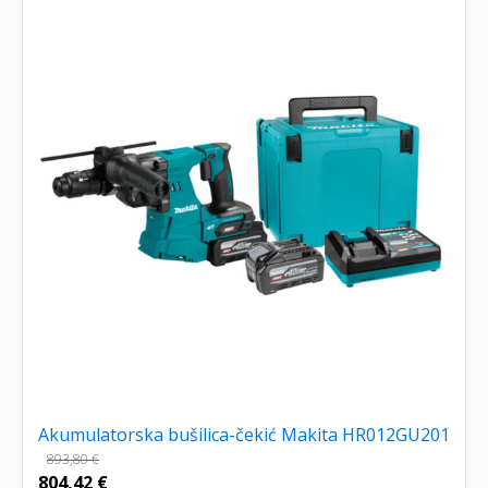
Akumulatorska bušilica-čekić Makita HR012GU201
893,80
€
804,42
€