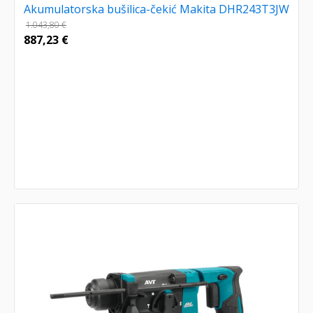
Akumulatorska bušilica-čekić Makita DHR243T3JW
1.043,80
€
887,23
€