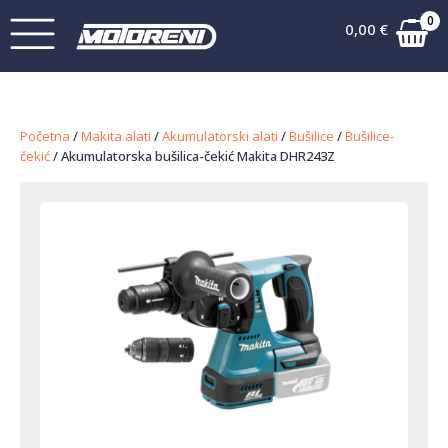
0
0,00
€
Početna
/
Makita alati
/
Akumulatorski alati
/
Bušilice
/
Bušilice-
čekić
/ Akumulatorska bušilica-čekić Makita DHR243Z