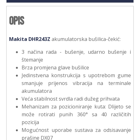
Opis
Makita DHR243Z
akumulatorska bušilica-čekić:
3 načina rada - bušenje, udarno bušenje i
štemanje
Brza promjena glave bušilice
Jedinstvena konstrukcija s upotrebom gume
smanjuje prijenos vibracija na terminale
akumulatora
Veća stabilnost svrdla radi dužeg prihvata
Mehanizam za pozicioniranje kuta: Dlijeto se
može rotirati punih 360° sa 40 različitih
pozicija
Mogućnost uporabe sustava za odsisavanje
prašine DX07