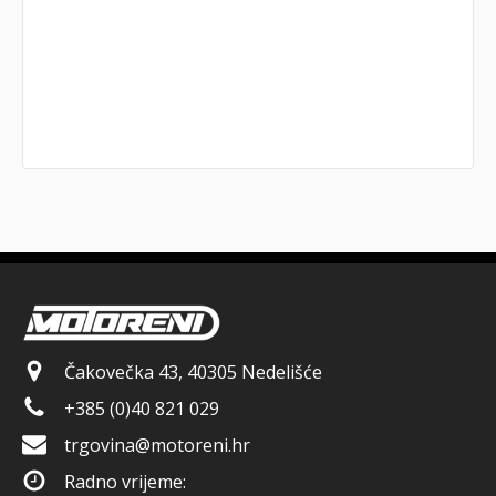
Čakovečka 43, 40305 Nedelišće
+385 (0)40 821 029
trgovina@motoreni.hr
Radno vrijeme: