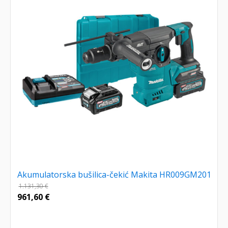
Akumulatorska bušilica-čekić Makita HR009GM201
1.131,30
€
961,60
€