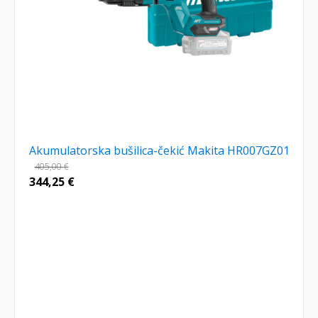
Akumulatorska bušilica-čekić Makita HR007GZ01
405,00
€
344,25
€