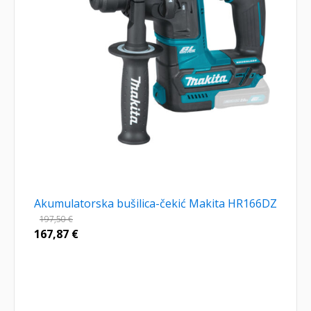
Akumulatorska bušilica-čekić Makita HR166DZ
197,50
€
167,87
€