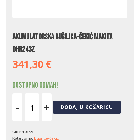
Akumulatorska bušilica-čekić Makita
DHR243Z
341,30
€
Dostupno odmah!
-
+
DODAJ U KOŠARICU
Akumulatorska
bušilica-
čekić
Makita
SKU:
13159
DHR243Z
Kategorija:
Bušilice-čekić