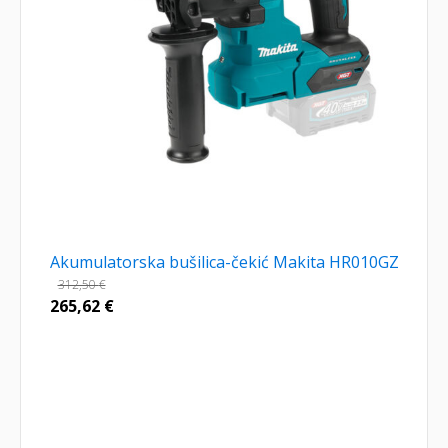
Akumulatorska bušilica-čekić Makita HR010GZ
312,50
€
265,62
€