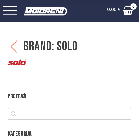
0
0,00
€
Brand:
Solo
Pretraži
Pretraži
Pretraži
Kategorija