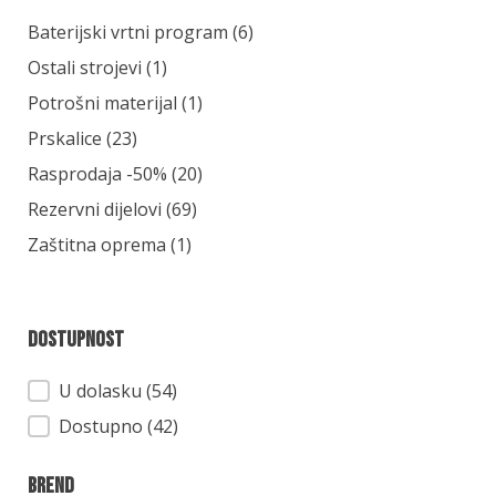
Kategorija
Baterijski vrtni program
(6)
Ostali strojevi
(1)
Potrošni materijal
(1)
Prskalice
(23)
Rasprodaja -50%
(20)
Rezervni dijelovi
(69)
Zaštitna oprema
(1)
Dostupnost
Dostupnost
U dolasku (54)
Dostupno (42)
Brend