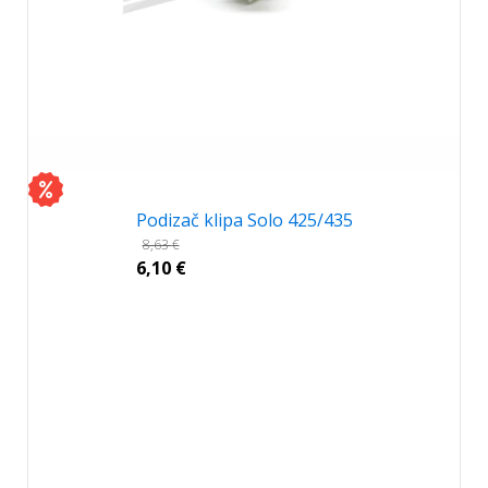
Podizač klipa Solo 425/435
8,63
€
6,10
€