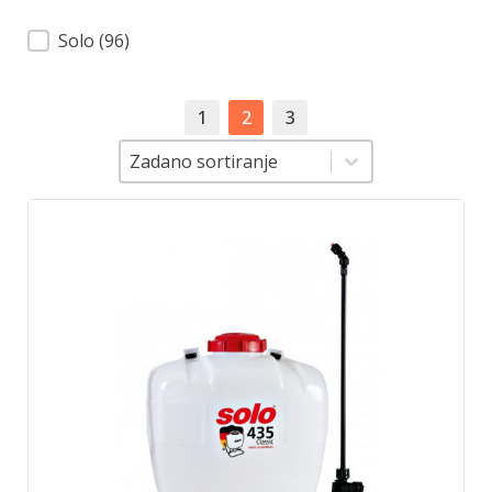
Brend
Solo
(96)
1
2
3
Sortiranje
Sortiranje
Zadano sortiranje