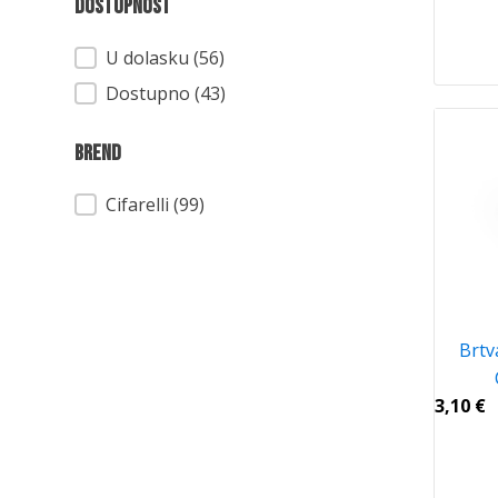
Dostupnost
Dostupnost
U dolasku (56)
Dostupno (43)
Brend
Brend
Cifarelli
(99)
Brtv
3,10
€