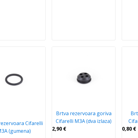
Brtva rezervoara goriva
Brt
Cifarelli M3A (dva izlaza)
Cifa
rezervoara Cifarelli
2,90
€
0,80
€
3A (gumena)