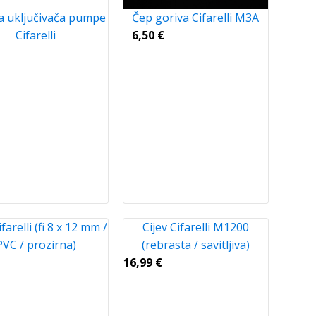
a uključivača pumpe
Čep goriva Cifarelli M3A
Cifarelli
6,50
€
ifarelli (fi 8 x 12 mm /
Cijev Cifarelli M1200
PVC / prozirna)
(rebrasta / savitljiva)
16,99
€