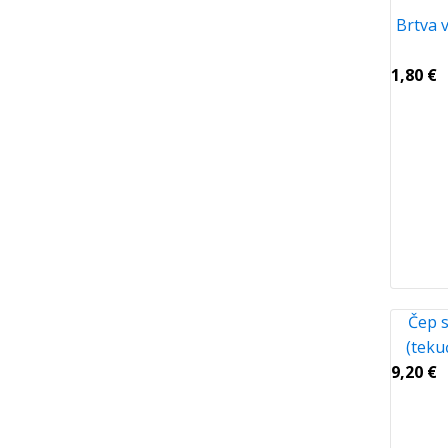
Brtva v
1,80
€
Čep 
(teku
9,20
€