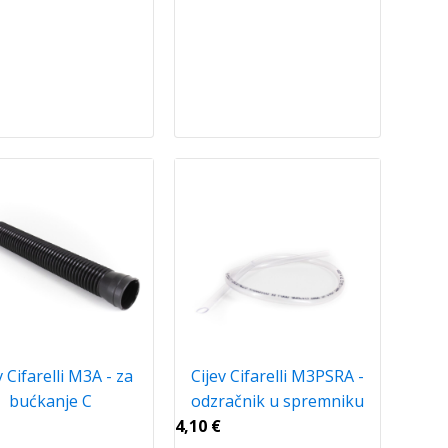
v Cifarelli M3A - za
Cijev Cifarelli M3PSRA -
bućkanje C
odzračnik u spremniku
4,10
€