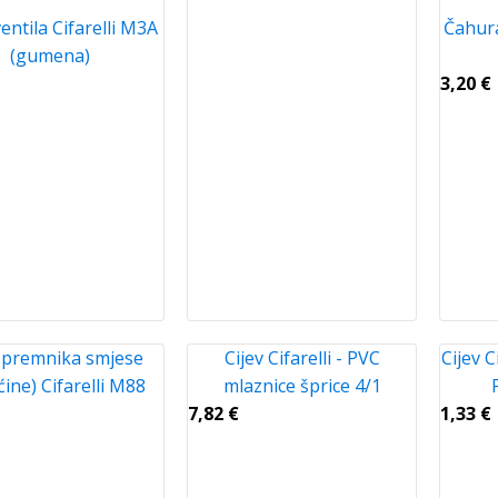
entila Cifarelli M3A
Čahur
(gumena)
3,20
€
spremnika smjese
Cijev Cifarelli - PVC
Cijev C
ćine) Cifarelli M88
mlaznice šprice 4/1
7,82
€
1,33
€