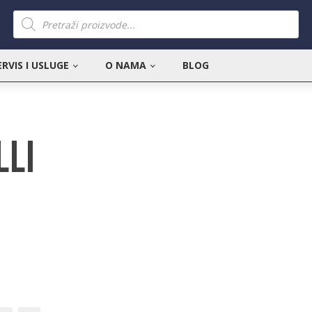
Products
search
ERVIS I USLUGE
O NAMA
BLOG
lli