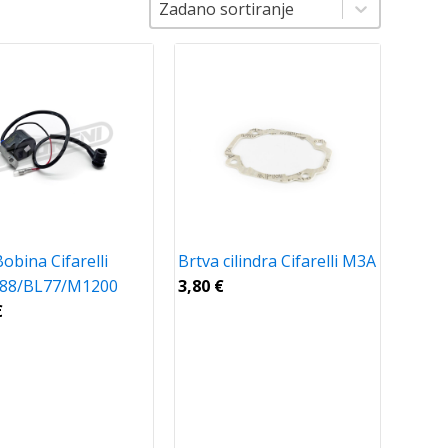
Sortiranje
Sortiranje
Zadano sortiranje
Bobina Cifarelli
Brtva cilindra Cifarelli M3A
88/BL77/M1200
3,80
€
€