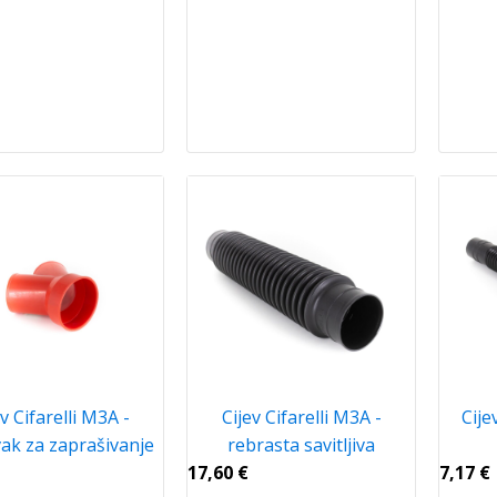
ev Cifarelli M3A -
Cijev Cifarelli M3A -
Cije
ak za zaprašivanje
rebrasta savitljiva
17,60
€
7,17
€