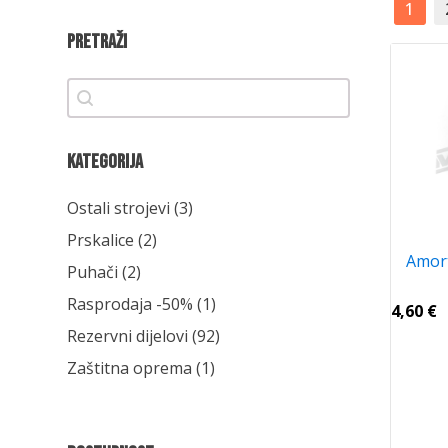
1
Pretraži
Pretraži
Pretraži
Kategorija
Kategorija
Ostali strojevi
(3)
Prskalice
(2)
Amort
Puhači
(2)
Rasprodaja -50%
(1)
4,60
€
Rezervni dijelovi
(92)
Zaštitna oprema
(1)