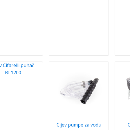
v Cifarelli puhač
BL1200
Cijev pumpe za vodu
C