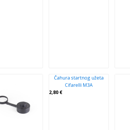
Čahura startnog užeta
Cifarelli M3A
2,80
€