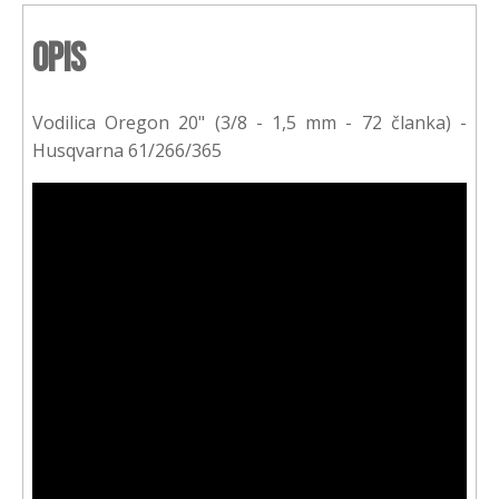
Opis
Vodilica Oregon 20" (3/8 - 1,5 mm - 72 članka) -
Husqvarna 61/266/365