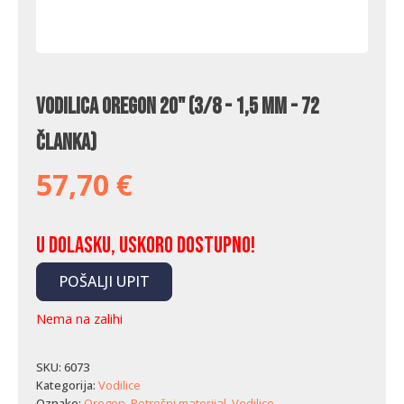
Vodilica Oregon 20" (3/8 - 1,5 mm - 72
članka)
57,70
€
U dolasku, uskoro dostupno!
POŠALJI UPIT
Nema na zalihi
SKU:
6073
Kategorija:
Vodilice
Oznake:
Oregon
,
Potrošni materijal
,
Vodilice