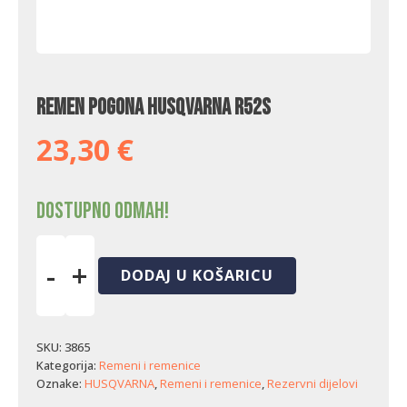
Remen pogona Husqvarna R52S
23,30
€
Dostupno odmah!
-
+
DODAJ U KOŠARICU
Remen
pogona
Husqvarna
R52S
SKU:
3865
količina
Kategorija:
Remeni i remenice
Oznake:
HUSQVARNA
,
Remeni i remenice
,
Rezervni dijelovi