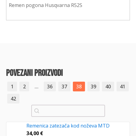
Remen pogona Husqvarna R52S
povezani proizvodi
1
2
…
36
37
38
39
40
41
42
Pretraži
Remenica zatezača kod noževa MTD
34,00
€