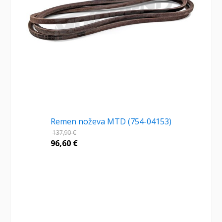
Remen noževa MTD (754-04153)
137,90
€
96,60
€