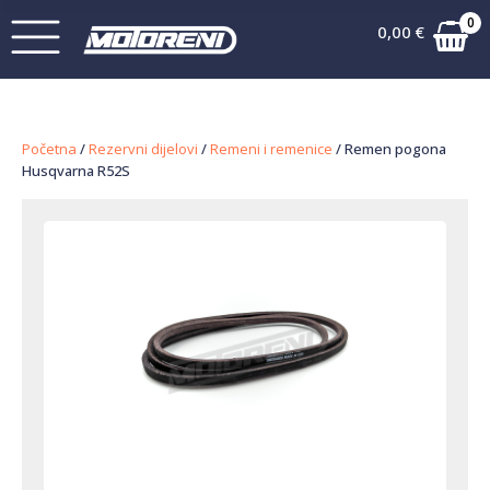
0
0,00
€
Početna
/
Rezervni dijelovi
/
Remeni i remenice
/ Remen pogona
Husqvarna R52S