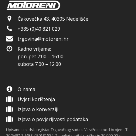
Čakovečka 43, 40305 Nedelišće
+385 (0)40 821 029
trgovina@motoreni.hr
Radno vrijeme:
pon-pet 7:00 – 16:00
subota 7:00 – 12:00
O nama
Uvjeti korištenja
Izjava o konverziji
Izjava o povjerljivosti podataka
Upisano u sudski registar Trgovačkog suda u Varaždinu pod brojem: Tt-
20/6497-2, MBS: 070181554. Temeljni kapital društva je 20.000,00 kn