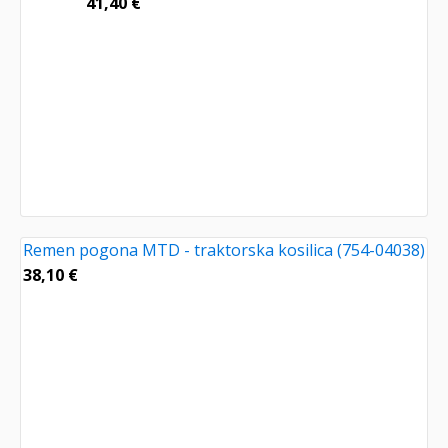
41,40
€
Remen pogona MTD - traktorska kosilica (754-04038)
38,10
€