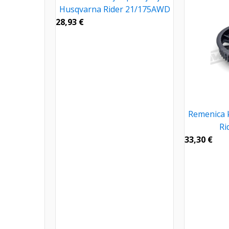
Husqvarna Rider 21/175AWD
28,93
€
Remenica 
Ri
33,30
€