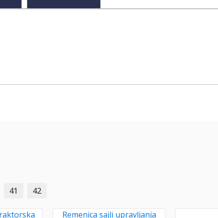
41
42
raktorska
Remenica sajli upravljanja