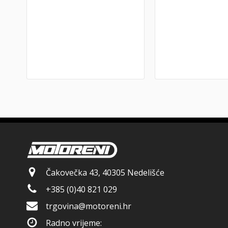
Čakovečka 43, 40305 Nedelišće
+385 (0)40 821 029
trgovina@motoreni.hr
Radno vrijeme: