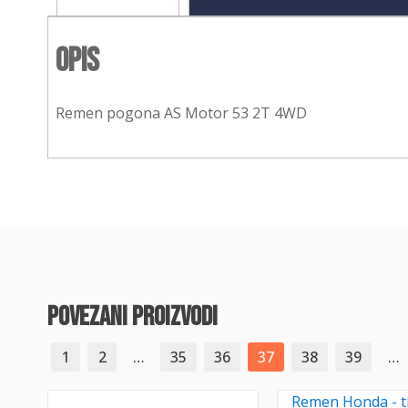
Opis
Remen pogona AS Motor 53 2T 4WD
povezani proizvodi
1
2
…
35
36
37
38
39
…
Remen Honda - t