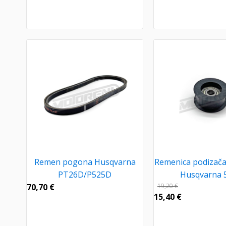
Remen pogona Husqvarna
Remenica podizača 
PT26D/P525D
Husqvarna 
70,70
€
19,20
€
15,40
€