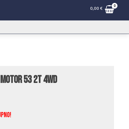
0
0,00
€
 Motor 53 2T 4WD
upno!