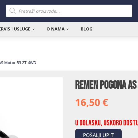
Products
search
ERVIS I USLUGE
O NAMA
BLOG
S Motor 53 2T 4WD
Remen pogona AS
16,50
€
U dolasku, uskoro dost
POŠALJI UPIT