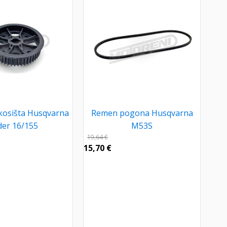
kosišta Husqvarna
Remen pogona Husqvarna
der 16/155
M53S
19,64
€
15,70
€