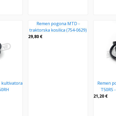
Remen pogona MTD -
traktorska kosilica (754-0629)
29,80
€
kultivatora
Remen p
50RH
T50RS -
21,20
€