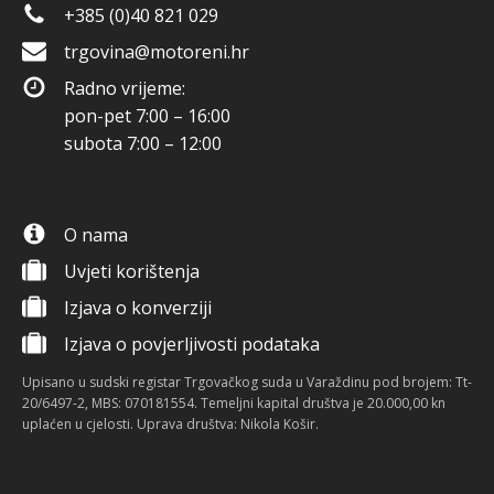
+385 (0)40 821 029
trgovina@motoreni.hr
Radno vrijeme:
pon-pet 7:00 – 16:00
subota 7:00 – 12:00
O nama
Uvjeti korištenja
Izjava o konverziji
Izjava o povjerljivosti podataka
Upisano u sudski registar Trgovačkog suda u Varaždinu pod brojem: Tt-
20/6497-2, MBS: 070181554. Temeljni kapital društva je 20.000,00 kn
uplaćen u cjelosti. Uprava društva: Nikola Košir.