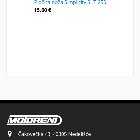
Pločica noža Simplicity SLT 250
15,60
€
Čakovečka 43, 40305 Nedelišće