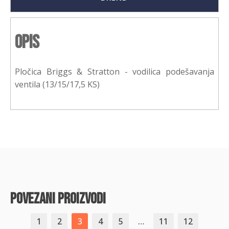
Opis
Pločica Briggs & Stratton - vodilica podešavanja
ventila (13/15/17,5 KS)
povezani proizvodi
1
2
3
4
5
…
11
12