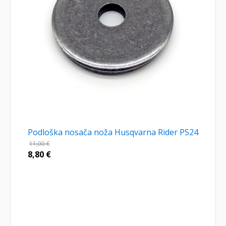
Podloška nosača noža Husqvarna Rider P524
11,00
€
8,80
€