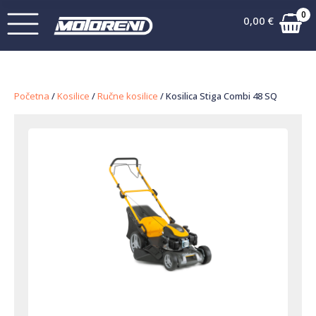
0
0,00
€
Početna
/
Kosilice
/
Ručne kosilice
/ Kosilica Stiga Combi 48 SQ