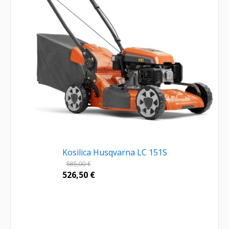
Kosilica Husqvarna LC 151S
585,00
€
526,50
€