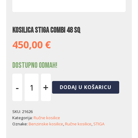
Kosilica Stiga Combi 48 SQ
450,00
€
Dostupno odmah!
-
+
DODAJ U KOŠARICU
Kosilica
Stiga
Combi
48
SKU:
21626
SQ
Kategorija:
Ručne kosilice
količina
Oznake:
Benzinske kosilice
,
Ručne kosilice
,
STIGA