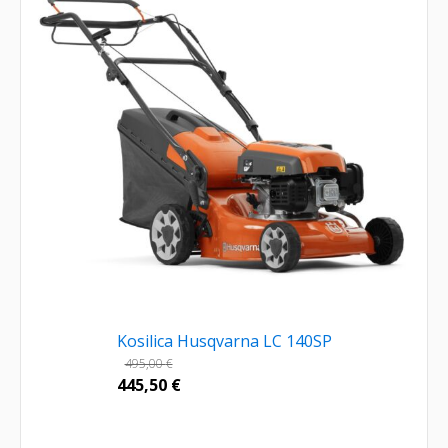
Kosilica Husqvarna LC 140SP
495,00
€
445,50
€