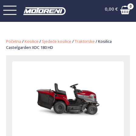
0
0,00
€
Početna
/
Kosilice
/
Sjedeće kosilice
/
Traktorske
/ Kosilica
Castelgarden XDC 180 HD