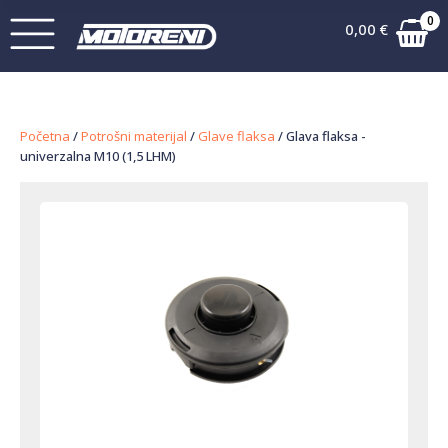
0
0,00
€
Početna
/
Potrošni materijal
/
Glave flaksa
/ Glava flaksa -
univerzalna M10 (1,5 LHM)