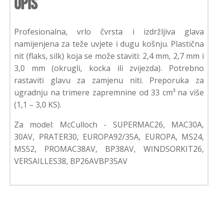
Opis
Profesionalna, vrlo čvrsta i izdržljiva glava
namijenjena za teže uvjete i dugu košnju. Plastična
nit (flaks, silk) koja se može staviti: 2,4 mm, 2,7 mm i
3,0 mm (okrugli, kocka ili zvijezda). Potrebno
rastaviti glavu za zamjenu niti. Preporuka za
ugradnju na trimere zapremnine od 33 cm³ na više
(1,1 – 3,0 KS).
Za model: McCulloch - SUPERMAC26, MAC30A,
30AV, PRATER30, EUROPA92/35A, EUROPA, MS24,
MS52, PROMAC38AV, BP38AV, WINDSORKIT26,
VERSAILLES38, BP26AVBP35AV