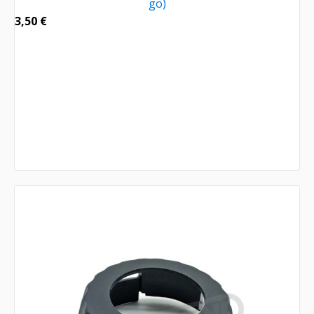
go)
3,50
€