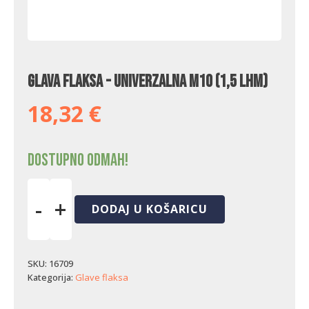
Glava flaksa - univerzalna M10 (1,5 LHM)
18,32
€
Dostupno odmah!
-
+
DODAJ U KOŠARICU
Glava
flaksa
-
univerzalna
SKU:
16709
M10
Kategorija:
Glave flaksa
(1,5
LHM)