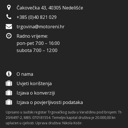
Čakovečka 43, 40305 Nedelišće
+385 (0)40 821 029
trgovina@motoreni.hr
Radno vrijeme:
pon-pet 7:00 – 16:00
subota 7:00 – 12:00
O nama
Uvjeti korištenja
Izjava o konverziji
Izjava o povjerljivosti podataka
Upisano u sudski registar Trgovačkog suda u Varaždinu pod brojem: Tt-
20/6497-2, MBS: 070181554. Temeljni kapital društva je 20.000,00 kn
uplaćen u cjelosti. Uprava društva: Nikola Košir.