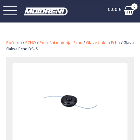
0
0,00
€
Početna
/
ECHO
/
Potrošni materijal Echo
/
Glave flaksa Echo
/ Glava
flaksa Echo DS-5