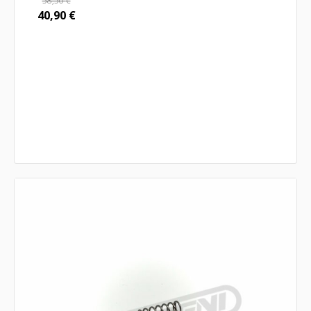
58,50
€
40,90
€