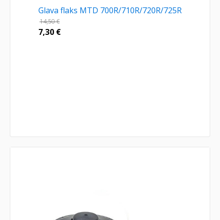
Glava flaks MTD 700R/710R/720R/725R
14,50
€
7,30
€