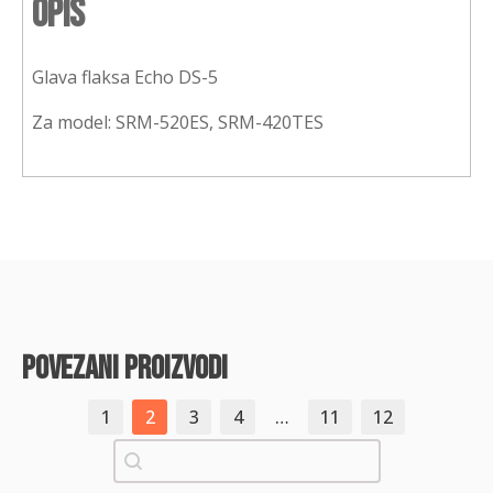
Opis
Glava flaksa Echo DS-5
Za model: SRM-520ES, SRM-420TES
povezani proizvodi
1
2
3
4
…
11
12
Pretraži