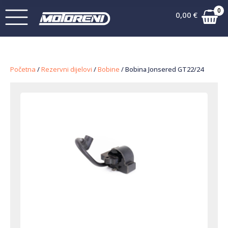
0
0,00
€
Početna
/
Rezervni dijelovi
/
Bobine
/ Bobina Jonsered GT22/24