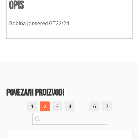
Opis
Bobina Jonsered GT22/24
povezani proizvodi
1
2
3
4
…
6
7
Pretraži