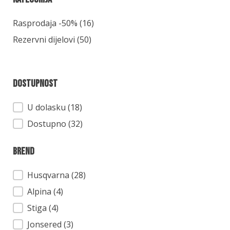
Kategorija
Rasprodaja -50%
(16)
Rezervni dijelovi
(50)
Dostupnost
Dostupnost
U dolasku (18)
Dostupno (32)
Brend
Brend
Husqvarna
(28)
Alpina
(4)
Stiga
(4)
Jonsered
(3)