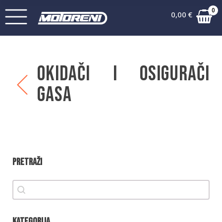
0
0,00
€
Okidači i osigurači
gasa
Pretraži
Pretraži
Pretraži
Kategorija