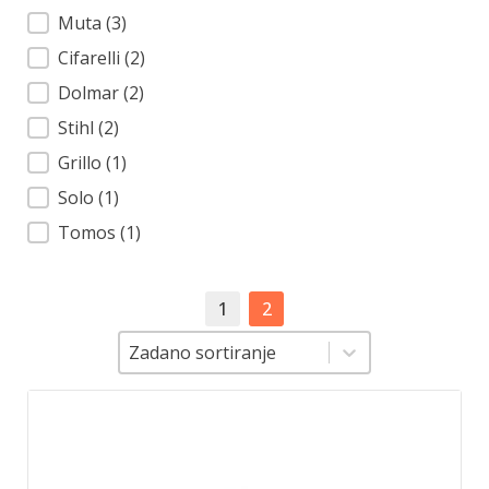
Muta
(3)
Cifarelli
(2)
Dolmar
(2)
Stihl
(2)
Grillo
(1)
Solo
(1)
Tomos
(1)
1
2
Sortiranje
Sortiranje
Zadano sortiranje