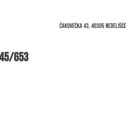
Čakovečka 43, 40305 Nedelišće
645/653